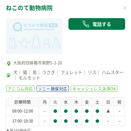
ねこのて動物病院
電話する
大阪府四條畷市南野5-3-30
犬
猫
鳥
うさぎ
フェレット
リス
ハムスター
モルモット
アニコム対応
ソニー損保対応
キャッシュレス決済OK
診療時間
月
火
水
木
金
土
日
祝
－
－
09:00~12:00
－
－
－
17:00~19:30
▲第3日曜休診