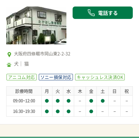
電話する
大阪府四條畷市岡山東2-2-32
犬
猫
アニコム対応
ソニー損保対応
キャッシュレス決済OK
診療時間
月
火
水
木
金
土
日
祝
－
－
－
09:00~12:00
－
－
－
－
16:30~19:30