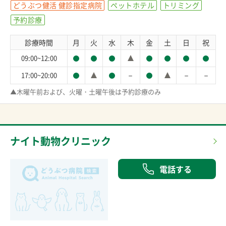
どうぶつ健活 健診指定病院
ペットホテル
トリミング
予約診療
診療時間
月
火
水
木
金
土
日
祝
09:00~12:00
－
－
－
17:00~20:00
▲木曜午前および、火曜・土曜午後は予約診療のみ
ナイト動物クリニック
電話する