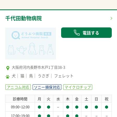
千代田動物病院
電話する
大阪府河内長野市木戸1丁目38-3
犬
猫
鳥
うさぎ
フェレット
アニコム対応
ソニー損保対応
マイクロチップ
診療時間
月
火
水
木
金
土
日
祝
－
09:00~12:00
－
－
－
－
17:00~19:00