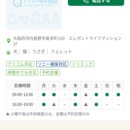
電話する
大阪府河内長野市喜多町169 エレガントライフマンション
1F
犬
猫
うさぎ
フェレット
アニコム対応
ソニー損保対応
トリミング
時間外でも対応
予約診療
診療時間
月
火
水
木
金
土
日
祝
－
09:00~12:00
－
－
－
16:00~19:00
▲ 火曜午後は手術検査のみ、金曜は予約診療のみ