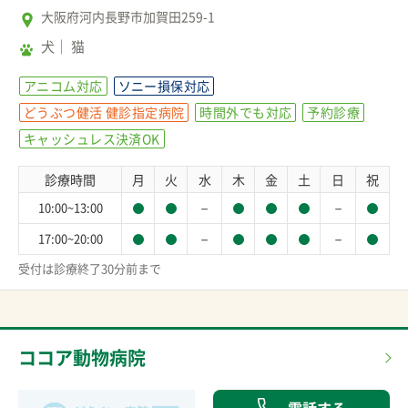
大阪府河内長野市加賀田259-1
犬
猫
アニコム対応
ソニー損保対応
どうぶつ健活 健診指定病院
時間外でも対応
予約診療
キャッシュレス決済OK
診療時間
月
火
水
木
金
土
日
祝
－
－
10:00~13:00
－
－
17:00~20:00
受付は診療終了30分前まで
ココア動物病院