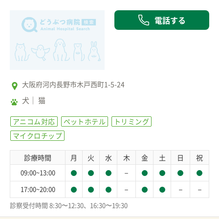
電話する
大阪府河内長野市木戸西町1-5-24
犬
猫
アニコム対応
ペットホテル
トリミング
マイクロチップ
診療時間
月
火
水
木
金
土
日
祝
－
09:00~13:00
－
－
－
17:00~20:00
診察受付時間 8:30〜12:30、16:30〜19:30