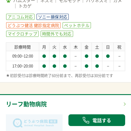
ハムスター
ネズミ
モルモット
ハリネズミ
カメ
トカゲ
アニコム対応
ソニー損保対応
どうぶつ健活 健診指定病院
ペットホテル
マイクロチップ
時間外でも対応
診療時間
月
火
水
木
金
土
日
祝
－
－
09:00~12:00
－
－
－
17:00~20:00
★初診受付は診療時間終了60分前まで、再診受付は30分前です
リーフ動物病院
電話する