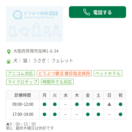
電話する
大阪府貝塚市加神1-6-34
犬
猫
うさぎ
フェレット
アニコム対応
どうぶつ健活 健診指定病院
ペットホテル
マイクロチップ
時間外でも対応
診療時間
月
火
水
木
金
土
日
祝
－
09:00~12:00
－
－
－
17:00~19:00
▲9：00～13：00

第2、最終木曜日は休診です