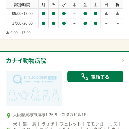
診療時間
月
火
水
木
金
土
日
祝
－
09:00~12:00
－
－
－
17:00~20:00
▲ 9:00～13:00
カナイ動物病院
電話する
大阪府貝塚市海塚1-26-9 ユタカビル1F
犬
猫
鳥
うさぎ
フェレット
モモンガ
リス