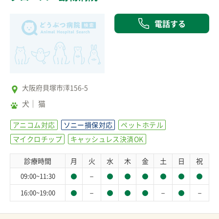
電話する
大阪府貝塚市澤156-5
犬
猫
アニコム対応
ソニー損保対応
ペットホテル
マイクロチップ
キャッシュレス決済OK
診療時間
月
火
水
木
金
土
日
祝
－
09:00~11:30
－
－
－
16:00~19:00