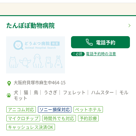
たんぽぽ動物病院
電話予約
電話予約時の注意
! 必読
大阪府貝塚市麻生中464-15
犬
猫
鳥
うさぎ
フェレット
ハムスター
モル
モット
アニコム対応
ソニー損保対応
ペットホテル
マイクロチップ
時間外でも対応
予約診療
キャッシュレス決済OK