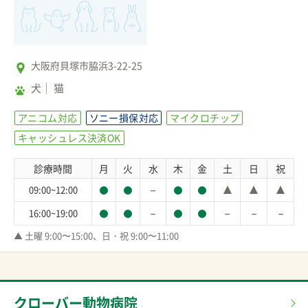
大阪府貝塚市脇浜3-22-25
犬
猫
アニコム対応
ソニー損保対応
マイクロチップ
キャッシュレス決済OK
診療時間
月
火
水
木
金
土
日
祝
－
09:00~12:00
－
－
－
－
16:00~19:00
▲ 土曜 9:00〜15:00、日・祝 9:00〜11:00
クローバー動物病院