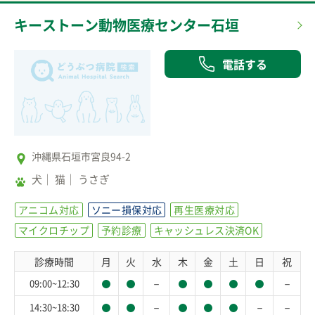
キーストーン動物医療センター石垣
電話する
沖縄県石垣市宮良94-2
犬
猫
うさぎ
アニコム対応
ソニー損保対応
再生医療対応
マイクロチップ
予約診療
キャッシュレス決済OK
診療時間
月
火
水
木
金
土
日
祝
－
－
09:00~12:30
－
－
－
14:30~18:30