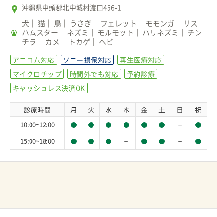
沖縄県中頭郡北中城村渡口456-1
犬
猫
鳥
うさぎ
フェレット
モモンガ
リス
ハムスター
ネズミ
モルモット
ハリネズミ
チン
チラ
カメ
トカゲ
ヘビ
アニコム対応
ソニー損保対応
再生医療対応
マイクロチップ
時間外でも対応
予約診療
キャッシュレス決済OK
診療時間
月
火
水
木
金
土
日
祝
－
10:00~12:00
－
－
15:00~18:00