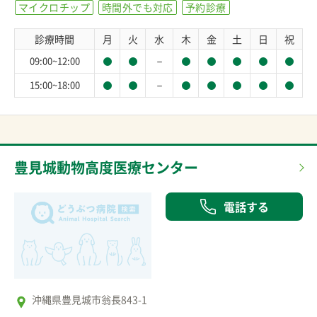
マイクロチップ
時間外でも対応
予約診療
診療時間
月
火
水
木
金
土
日
祝
－
09:00~12:00
－
15:00~18:00
豊見城動物高度医療センター
電話する
沖縄県豊見城市翁長843-1