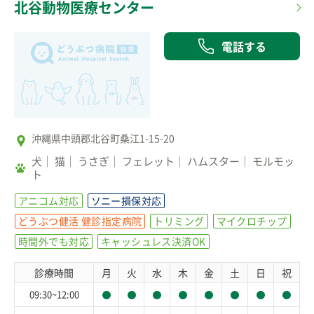
北谷動物医療センター
電話する
沖縄県中頭郡北谷町桑江1-15-20
犬
猫
うさぎ
フェレット
ハムスター
モルモッ
ト
アニコム対応
ソニー損保対応
どうぶつ健活 健診指定病院
トリミング
マイクロチップ
時間外でも対応
キャッシュレス決済OK
診療時間
月
火
水
木
金
土
日
祝
09:30~12:00