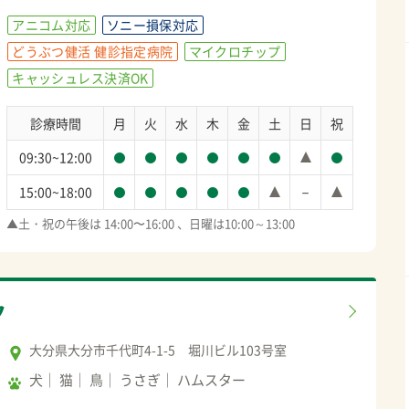
アニコム対応
ソニー損保対応
どうぶつ健活 健診指定病院
マイクロチップ
キャッシュレス決済OK
診療時間
月
火
水
木
金
土
日
祝
09:30~12:00
－
15:00~18:00
▲土・祝の午後は 14:00〜16:00 、日曜は10:00～13:00
ク
大分県大分市千代町4-1-5 堀川ビル103号室
犬
猫
鳥
うさぎ
ハムスター