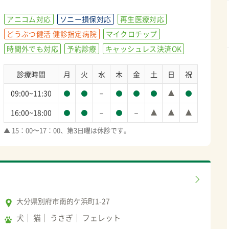
アニコム対応
ソニー損保対応
再生医療対応
どうぶつ健活 健診指定病院
マイクロチップ
時間外でも対応
予約診療
キャッシュレス決済OK
診療時間
月
火
水
木
金
土
日
祝
－
09:00~11:30
－
－
16:00~18:00
▲ 15：00〜17：00、第3日曜は休診です。
大分県別府市南的ケ浜町1-27
犬
猫
うさぎ
フェレット