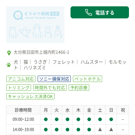
電話する
大分県日田市上城内町1466-1
犬
猫
うさぎ
フェレット
ハムスター
モルモッ
ト
ハリネズミ
アニコム対応
ソニー損保対応
ペットホテル
トリミング
時間外でも対応
予約診療
キャッシュレス決済OK
診療時間
月
火
水
木
金
土
日
祝
－
09:00~12:00
－
14:00~19:00