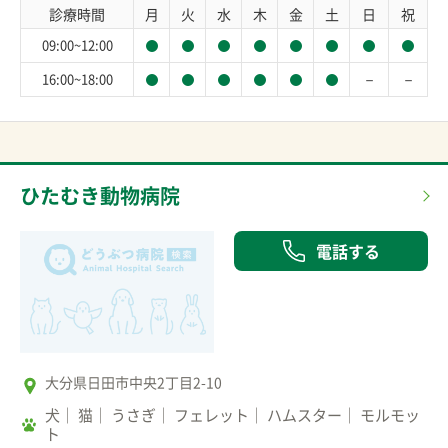
診療時間
月
火
水
木
金
土
日
祝
09:00~12:00
－
－
16:00~18:00
ひたむき動物病院
電話する
大分県日田市中央2丁目2-10
犬
猫
うさぎ
フェレット
ハムスター
モルモッ
ト