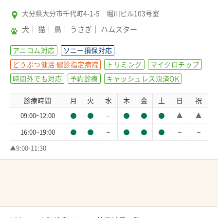
大分県大分市千代町4-1-5 堀川ビル103号室
犬
猫
鳥
うさぎ
ハムスター
アニコム対応
ソニー損保対応
どうぶつ健活 健診指定病院
トリミング
マイクロチップ
時間外でも対応
予約診療
キャッシュレス決済OK
診療時間
月
火
水
木
金
土
日
祝
－
09:00~12:00
－
－
－
16:00~19:00
▲9:00-11:30