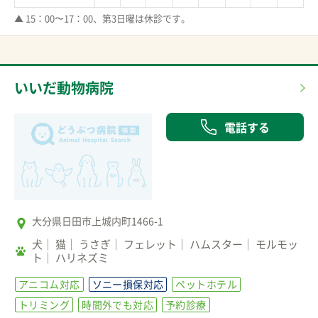
▲ 15：00〜17：00、第3日曜は休診です。
いいだ動物病院
電話する
大分県日田市上城内町1466-1
犬
猫
うさぎ
フェレット
ハムスター
モルモッ
ト
ハリネズミ
アニコム対応
ソニー損保対応
ペットホテル
トリミング
時間外でも対応
予約診療