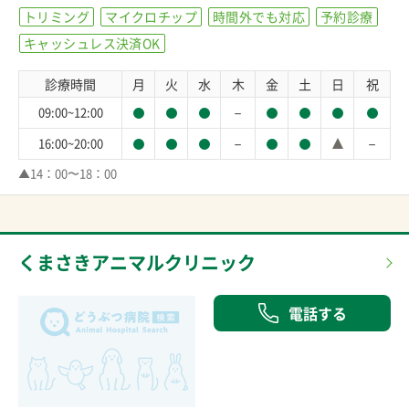
トリミング
マイクロチップ
時間外でも対応
予約診療
キャッシュレス決済OK
診療時間
月
火
水
木
金
土
日
祝
－
09:00~12:00
－
－
16:00~20:00
▲14：00〜18：00
くまさきアニマルクリニック
電話する