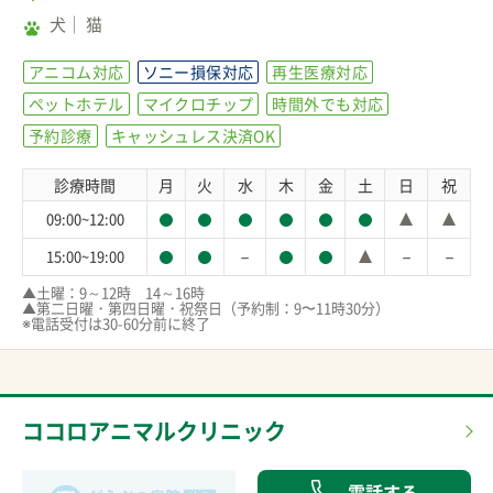
犬
猫
アニコム対応
ソニー損保対応
再生医療対応
ペットホテル
マイクロチップ
時間外でも対応
予約診療
キャッシュレス決済OK
診療時間
月
火
水
木
金
土
日
祝
09:00~12:00
－
－
－
15:00~19:00
▲土曜：9～12時　14～16時

▲第二日曜・第四日曜・祝祭日（予約制：9〜11時30分）

※電話受付は30-60分前に終了
ココロアニマルクリニック
電話する