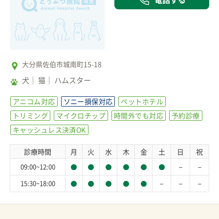
大分県佐伯市城南町15-18
犬
猫
ハムスター
アニコム対応
ソニー損保対応
ペットホテル
トリミング
マイクロチップ
時間外でも対応
予約診療
キャッシュレス決済OK
診療時間
月
火
水
木
金
土
日
祝
－
－
09:00~12:00
－
－
－
15:30~18:00