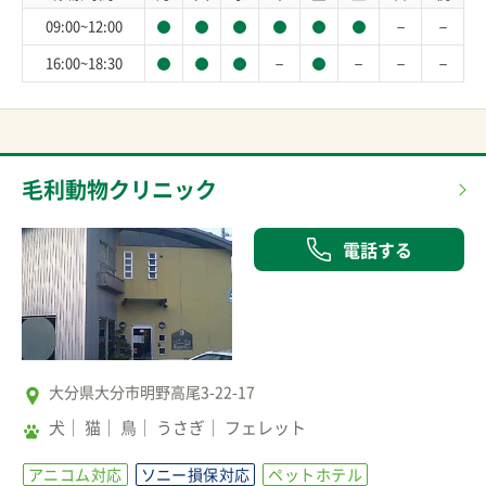
－
－
09:00~12:00
－
－
－
－
16:00~18:30
毛利動物クリニック
電話する
大分県大分市明野高尾3-22-17
犬
猫
鳥
うさぎ
フェレット
アニコム対応
ソニー損保対応
ペットホテル