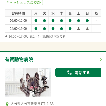
キャッシュレス決済OK
診療時間
月
火
水
木
金
土
日
祝
－
09:00~12:00
－
14:00~19:00
▲ 14:00～17:00、第2・4・5日曜は休診です
有賀動物病院
電話する
大分県大分市新春日町1-1-33