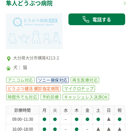
隼人どうぶつ病院
電話する
大分県大分市横尾4213-2
犬
猫
アニコム対応
ソニー損保対応
再生医療対応
どうぶつ健活 健診指定病院
マイクロチップ
時間外でも対応
予約診療
キャッシュレス決済OK
診療時間
月
火
水
木
金
土
日
祝
－
09:00~11:30
－
－
16:00~18:00