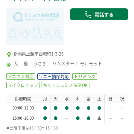
電話する
新潟県上越市西城町1-3-25
犬
猫
うさぎ
ハムスター
モルモット
アニコム対応
ソニー損保対応
トリミング
マイクロチップ
キャッシュレス決済OK
診療時間
月
火
水
木
金
土
日
祝
－
－
09:00~12:00
－
－
－
15:00~18:00
▲土曜午後は13：30〜15：30