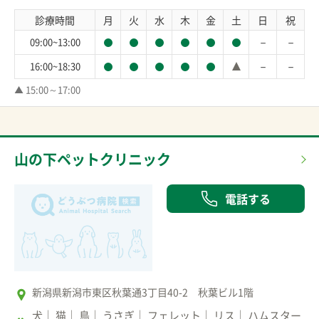
診療時間
月
火
水
木
金
土
日
祝
－
－
09:00~13:00
－
－
16:00~18:30
▲ 15:00～17:00
山の下ペットクリニック
電話する
新潟県新潟市東区秋葉通3丁目40-2 秋葉ビル1階
犬
猫
鳥
うさぎ
フェレット
リス
ハムスター