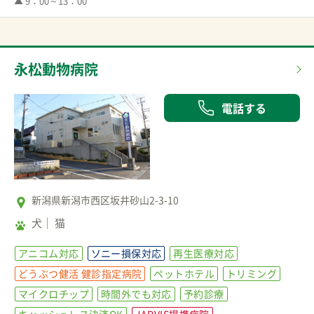
▲ 9：00～13：00
永松動物病院
電話する
新潟県新潟市西区坂井砂山2-3-10
犬
猫
アニコム対応
ソニー損保対応
再生医療対応
どうぶつ健活 健診指定病院
ペットホテル
トリミング
マイクロチップ
時間外でも対応
予約診療