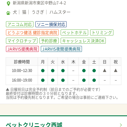
新潟県新潟市東区中野山7-4-2
犬
猫
うさぎ
ハムスター
アニコム対応
ソニー損保対応
どうぶつ健活 健診指定病院
ペットホテル
トリミング
マイクロチップ
予約診療
キャッシュレス決済OK
JARVIS提携病院
JARVIS夜間提携病院
診療時間
月
火
水
木
金
土
日
祝
－
10:00~12:30
－
－
－
16:00~19:00
▲ 日曜祝日は完全予約制（前日までのご予約が必要です）

最終受付は診療時間の３０分前となります。

当院は予約優先制となります。ご希望の場合は事前にご連絡下さい。
ペットクリニック西城