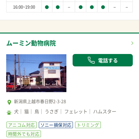
－
－
－
16:00~19:00
ムーミン動物病院
電話する
新潟県上越市春日野2-3-28
犬
猫
鳥
うさぎ
フェレット
ハムスター
アニコム対応
ソニー損保対応
トリミング
時間外でも対応