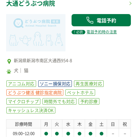
大通どうぶつ病院
電話予約
電話予約時の注意
! 必読
新潟県新潟市南区大通西954-8
犬
猫
アニコム対応
ソニー損保対応
再生医療対応
どうぶつ健活 健診指定病院
ペットホテル
マイクロチップ
時間外でも対応
予約診療
キャッシュレス決済OK
診療時間
月
火
水
木
金
土
日
祝
－
－
09:00~12:00