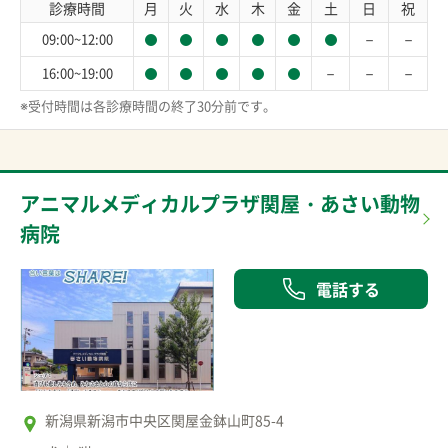
診療時間
月
火
水
木
金
土
日
祝
－
－
09:00~12:00
－
－
－
16:00~19:00
※受付時間は各診療時間の終了30分前です。
アニマルメディカルプラザ関屋・あさい動物
病院
電話する
新潟県新潟市中央区関屋金鉢山町85-4