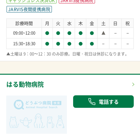
キャッシュレス決済OK
JARVIS提携病院
JARVIS夜間提携病院
診療時間
月
火
水
木
金
土
日
祝
－
－
09:00~12:00
－
－
－
15:30~18:30
▲土曜は 9：00〜12：30 のみ診療。日曜・祝日は休診になります。
はる動物病院
電話する