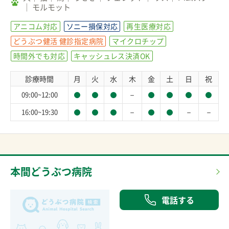
モルモット
アニコム対応
ソニー損保対応
再生医療対応
どうぶつ健活 健診指定病院
マイクロチップ
時間外でも対応
キャッシュレス決済OK
診療時間
月
火
水
木
金
土
日
祝
－
09:00~12:00
－
－
－
16:00~19:30
本間どうぶつ病院
電話する