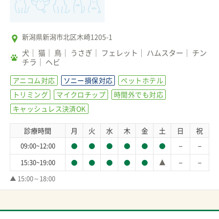
新潟県新潟市北区木崎1205-1
犬
猫
鳥
うさぎ
フェレット
ハムスター
チン
チラ
ヘビ
アニコム対応
ソニー損保対応
ペットホテル
トリミング
マイクロチップ
時間外でも対応
キャッシュレス決済OK
診療時間
月
火
水
木
金
土
日
祝
－
－
09:00~12:00
－
－
15:30~19:00
▲ 15:00～18:00