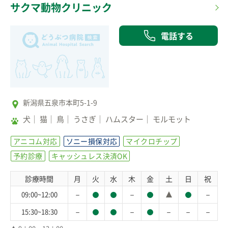
サクマ動物クリニック
電話する
新潟県五泉市本町5-1-9
犬
猫
鳥
うさぎ
ハムスター
モルモット
アニコム対応
ソニー損保対応
マイクロチップ
予約診療
キャッシュレス決済OK
診療時間
月
火
水
木
金
土
日
祝
－
－
－
09:00~12:00
－
－
－
－
－
15:30~18:30