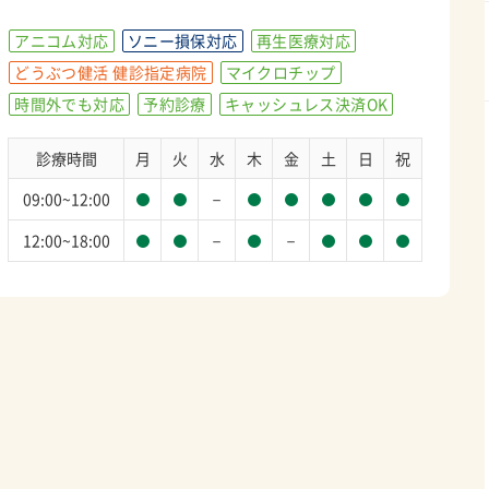
アニコム対応
ソニー損保対応
再生医療対応
どうぶつ健活 健診指定病院
マイクロチップ
時間外でも対応
予約診療
キャッシュレス決済OK
診療時間
月
火
水
木
金
土
日
祝
－
09:00~12:00
－
－
12:00~18:00