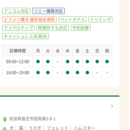
アニコム対応
ソニー損保対応
どうぶつ健活 健診指定病院
ペットホテル
トリミング
マイクロチップ
時間外でも対応
予約診療
キャッシュレス決済OK
診療時間
月
火
水
木
金
土
日
祝
－
09:00~12:00
－
－
－
16:00~19:00
奈良県香芝市西真美3-8-1
犬
猫
うさぎ
フェレット
ハムスター