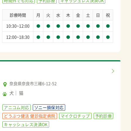
時間外でも対応
予約診療
キャッシュレス決済OK
診療時間
月
火
水
木
金
土
日
祝
10:30~12:00
12:00~18:30
奈良県奈良市三碓6-12-52
犬
猫
アニコム対応
ソニー損保対応
どうぶつ健活 健診指定病院
マイクロチップ
予約診療
キャッシュレス決済OK