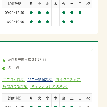
診療時間
月
火
水
木
金
土
日
祝
－
－
09:00~12:30
－
－
－
16:00~19:00
奈良県天理市富堂町76-11
犬
猫
アニコム対応
ソニー損保対応
マイクロチップ
時間外でも対応
キャッシュレス決済OK
診療時間
月
火
水
木
金
土
日
祝
09:00~12:00