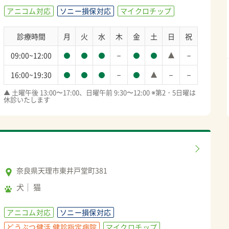
アニコム対応
ソニー損保対応
マイクロチップ
診療時間
月
火
水
木
金
土
日
祝
－
－
09:00~12:00
－
－
－
16:00~19:30
▲ 土曜午後 13:00〜17:00、日曜午前 9:30〜12:00 ※第2・5日曜は
休診いたします
奈良県天理市東井戸堂町381
犬
猫
アニコム対応
ソニー損保対応
どうぶつ健活 健診指定病院
マイクロチップ