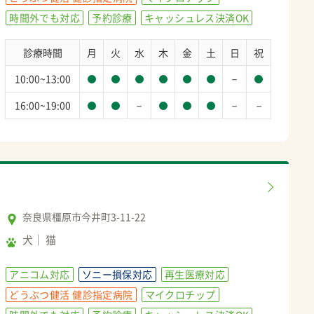
時間外でも対応
予約診療
キャッシュレス決済OK
診療時間
月
火
水
木
金
土
日
祝
－
10:00~13:00
－
－
－
16:00~19:00
奈良県橿原市今井町3-11-22
犬
猫
アニコム対応
ソニー損保対応
再生医療対応
どうぶつ健活 健診指定病院
マイクロチップ