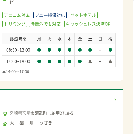
ビ
アニコム対応
ソニー損保対応
ペットホテル
トリミング
時間外でも対応
キャッシュレス決済OK
診療時間
月
火
水
木
金
土
日
祝
－
08:30~12:00
－
14:00~18:00
▲14:00～17:00
宮崎県宮崎市清武町加納甲2718-5
犬
猫
鳥
うさぎ