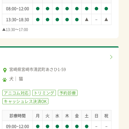
08:00~12:00
－
13:30~18:30
▲13:30〜17:00
宮崎県宮崎市清武町あさひ1-59
犬
猫
アニコム対応
トリミング
予約診療
キャッシュレス決済OK
診療時間
月
火
水
木
金
土
日
祝
－
－
09:00~12:00