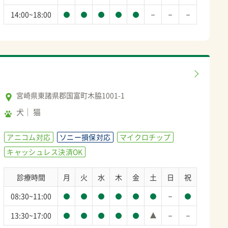
－
－
－
14:00~18:00
宮崎県東諸県郡国富町木脇1001-1
犬
猫
アニコム対応
ソニー損保対応
マイクロチップ
キャッシュレス決済OK
診療時間
月
火
水
木
金
土
日
祝
－
08:30~11:00
－
－
13:30~17:00