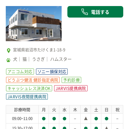
電話する
宮城県岩沼市たけくま1-18-9
犬
猫
うさぎ
ハムスター
アニコム対応
ソニー損保対応
どうぶつ健活 健診指定病院
予約診療
キャッシュレス決済OK
JARVIS提携病院
JARVIS夜間提携病院
診療時間
月
火
水
木
金
土
日
祝
－
－
09:00~11:00
－
－
15:30~17:00