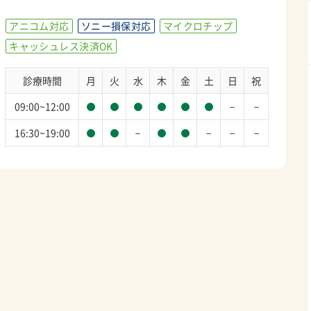
アニコム対応
ソニー損保対応
マイクロチップ
キャッシュレス決済OK
診療時間
月
火
水
木
金
土
日
祝
－
－
09:00~12:00
－
－
－
－
16:30~19:00