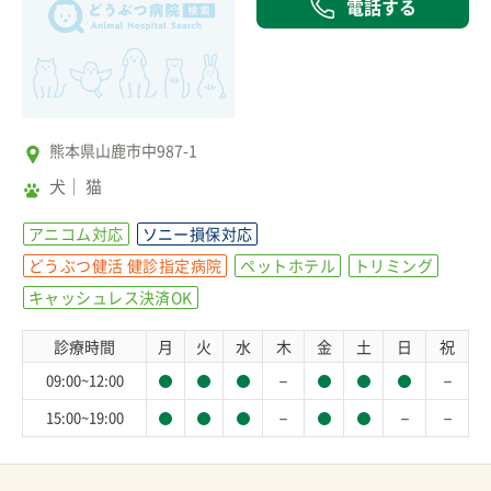
電話する
熊本県山鹿市中987-1
犬
猫
アニコム対応
ソニー損保対応
どうぶつ健活 健診指定病院
ペットホテル
トリミング
キャッシュレス決済OK
診療時間
月
火
水
木
金
土
日
祝
－
－
09:00~12:00
－
－
－
15:00~19:00