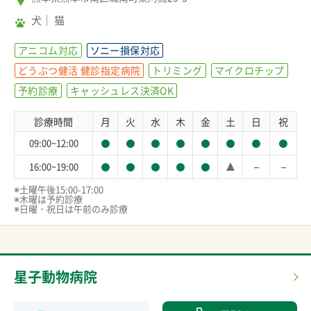
犬
猫
アニコム対応
ソニー損保対応
どうぶつ健活 健診指定病院
トリミング
マイクロチップ
予約診療
キャッシュレス決済OK
診療時間
月
火
水
木
金
土
日
祝
09:00~12:00
－
－
16:00~19:00
※土曜午後15:00-17:00

※木曜は予約診療

※日曜・祝日は午前のみ診療
星子動物病院