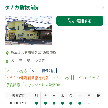
タナカ動物病院
電話する
熊本県合志市幾久富1866-350
犬
猫
鳥
うさぎ
アニコム対応
ソニー損保対応
どうぶつ健活 健診指定病院
トリミング
マイクロチップ
予約診療
キャッシュレス決済OK
診療時間
月
火
水
木
金
土
日
祝
－
－
09:00~12:00