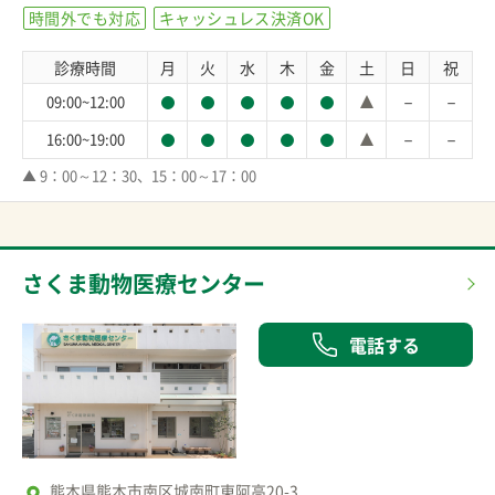
時間外でも対応
キャッシュレス決済OK
診療時間
月
火
水
木
金
土
日
祝
－
－
09:00~12:00
－
－
16:00~19:00
▲ 9：00～12：30、15：00～17：00
さくま動物医療センター
電話する
熊本県熊本市南区城南町東阿高20-3