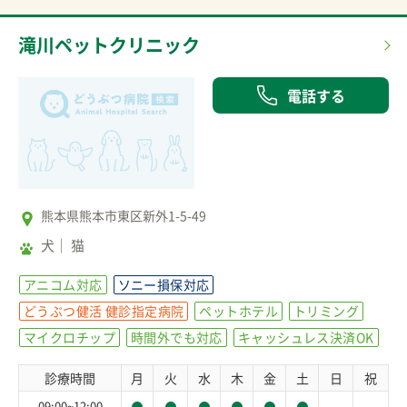
滝川ペットクリニック
電話する
熊本県熊本市東区新外1-5-49
犬
猫
アニコム対応
ソニー損保対応
どうぶつ健活 健診指定病院
ペットホテル
トリミング
マイクロチップ
時間外でも対応
キャッシュレス決済OK
診療時間
月
火
水
木
金
土
日
祝
－
－
09:00~12:00