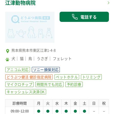
江津動物病院
電話する
熊本県熊本市東区江津1-4-8
犬
猫
鳥
うさぎ
フェレット
アニコム対応
ソニー損保対応
どうぶつ健活 健診指定病院
ペットホテル
トリミング
マイクロチップ
時間外でも対応
予約診療
キャッシュレス決済OK
診療時間
月
火
水
木
金
土
日
祝
－
－
09:00~12:00