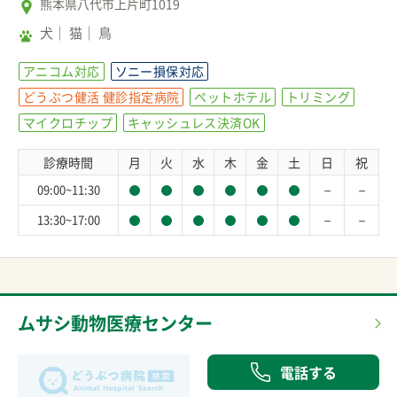
熊本県八代市上片町1019
犬
猫
鳥
アニコム対応
ソニー損保対応
どうぶつ健活 健診指定病院
ペットホテル
トリミング
マイクロチップ
キャッシュレス決済OK
診療時間
月
火
水
木
金
土
日
祝
－
－
09:00~11:30
－
－
13:30~17:00
ムサシ動物医療センター
電話する