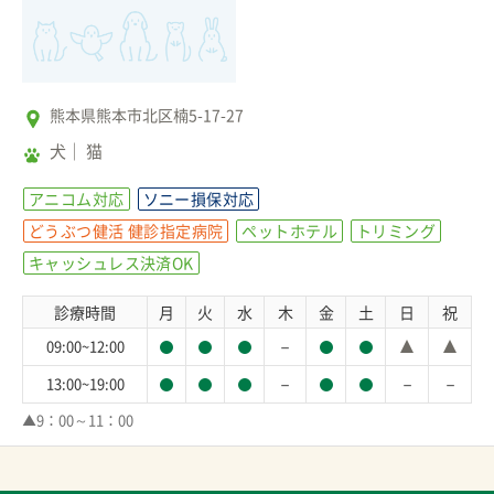
熊本県熊本市北区楠5-17-27
犬
猫
アニコム対応
ソニー損保対応
どうぶつ健活 健診指定病院
ペットホテル
トリミング
キャッシュレス決済OK
診療時間
月
火
水
木
金
土
日
祝
－
09:00~12:00
－
－
－
13:00~19:00
▲9：00～11：00