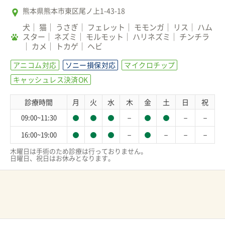
熊本県熊本市東区尾ノ上1-43-18
犬
猫
うさぎ
フェレット
モモンガ
リス
ハム
スター
ネズミ
モルモット
ハリネズミ
チンチラ
カメ
トカゲ
ヘビ
アニコム対応
ソニー損保対応
マイクロチップ
キャッシュレス決済OK
診療時間
月
火
水
木
金
土
日
祝
－
－
－
09:00~11:30
－
－
－
－
16:00~19:00
木曜日は手術のため診療は行っておりません。

日曜日、祝日はお休みとなります。