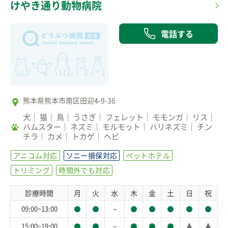
けやき通り動物病院
電話する
熊本県熊本市南区田迎4-9-36
犬
猫
鳥
うさぎ
フェレット
モモンガ
リス
ハムスター
ネズミ
モルモット
ハリネズミ
チン
チラ
カメ
トカゲ
ヘビ
アニコム対応
ソニー損保対応
ペットホテル
トリミング
時間外でも対応
診療時間
月
火
水
木
金
土
日
祝
－
09:00~13:00
－
15:00~19:00