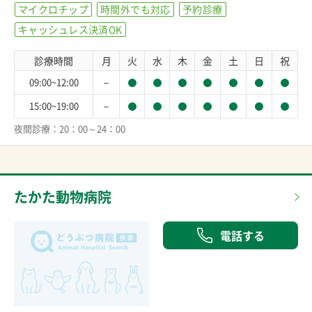
マイクロチップ
時間外でも対応
予約診療
キャッシュレス決済OK
診療時間
月
火
水
木
金
土
日
祝
－
09:00~12:00
－
15:00~19:00
夜間診療：20：00～24：00
たかた動物病院
電話する