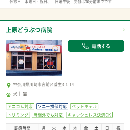
　休診日　水曜日・祝日、　日曜午後　受付は30分前までです
上原どうぶつ病院
電話する
神奈川県川崎市宮前区菅生3-1-14
犬
猫
アニコム対応
ソニー損保対応
ペットホテル
トリミング
時間外でも対応
キャッシュレス決済OK
診療時間
月
火
水
木
金
土
日
祝