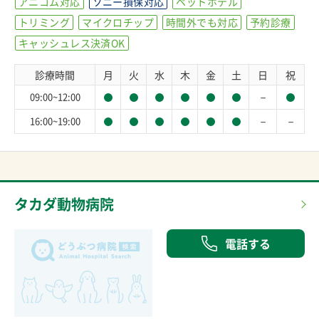
アニコム対応
ソニー損保対応
ペットホテル
トリミング
マイクロチップ
時間外でも対応
予約診療
キャッシュレス決済OK
診療時間
月
火
水
木
金
土
日
祝
－
09:00~12:00
－
－
16:00~19:00
タカダ動物病院
電話する