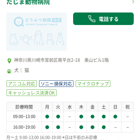
たじま動物病院
電話する
神奈川県川崎市宮前区南平台2-18 奥山ビル1階
犬
猫
アニコム対応
ソニー損保対応
マイクロチップ
キャッシュレス決済OK
診療時間
月
火
水
木
金
土
日
祝
－
－
09:00~13:00
－
－
－
16:00~19:00
月〜土 9:00-13:00 16:00-19:00 ※日は午前のみ診療
