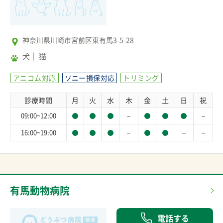
神奈川県川崎市宮前区東有馬3-5-28
犬
猫
アニコム対応
ソニー損保対応
トリミング
診療時間
月
火
水
木
金
土
日
祝
－
－
09:00~12:00
－
－
－
16:00~19:00
有馬動物病院
電話する