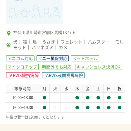
神奈川県川崎市宮前区馬絹1377-6
犬
猫
鳥
うさぎ
フェレット
ハムスター
モル
モット
ハリネズミ
カメ
アニコム対応
ソニー損保対応
ペットホテル
マイクロチップ
時間外でも対応
キャッシュレス決済OK
JARVIS提携病院
JARVIS夜間提携病院
診療時間
月
火
水
木
金
土
日
祝
－
－
10:00~13:00
－
－
16:00~19:30
午後の受付は19:00までとなります