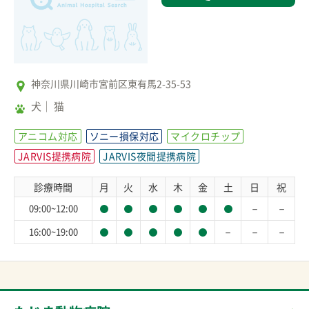
神奈川県川崎市宮前区東有馬2-35-53
犬
猫
アニコム対応
ソニー損保対応
マイクロチップ
JARVIS提携病院
JARVIS夜間提携病院
診療時間
月
火
水
木
金
土
日
祝
－
－
09:00~12:00
－
－
－
16:00~19:00