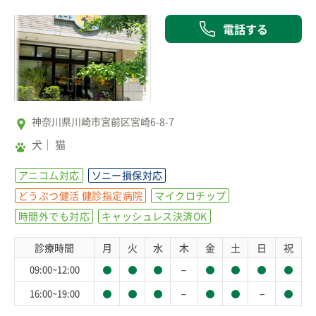
電話する
神奈川県川崎市宮前区宮崎6-8-7
犬
猫
アニコム対応
ソニー損保対応
どうぶつ健活 健診指定病院
マイクロチップ
時間外でも対応
キャッシュレス決済OK
診療時間
月
火
水
木
金
土
日
祝
－
09:00~12:00
－
－
16:00~19:00