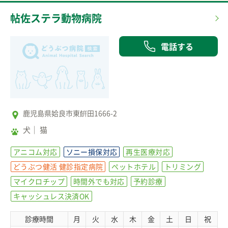
帖佐ステラ動物病院
電話する
鹿児島県姶良市東餠田1666-2
犬
猫
アニコム対応
ソニー損保対応
再生医療対応
どうぶつ健活 健診指定病院
ペットホテル
トリミング
マイクロチップ
時間外でも対応
予約診療
キャッシュレス決済OK
診療時間
月
火
水
木
金
土
日
祝