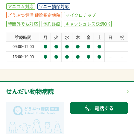
アニコム対応
ソニー損保対応
どうぶつ健活 健診指定病院
マイクロチップ
時間外でも対応
予約診療
キャッシュレス決済OK
診療時間
月
火
水
木
金
土
日
祝
－
－
09:00~12:00
－
－
16:00~19:00
せんだい動物病院
電話する