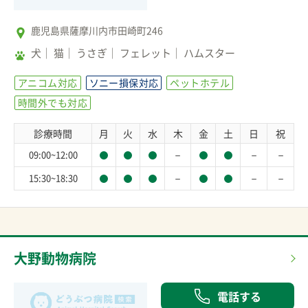
鹿児島県薩摩川内市田崎町246
犬
猫
うさぎ
フェレット
ハムスター
アニコム対応
ソニー損保対応
ペットホテル
時間外でも対応
診療時間
月
火
水
木
金
土
日
祝
－
－
－
09:00~12:00
－
－
－
15:30~18:30
大野動物病院
電話する