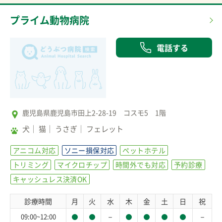
プライム動物病院
電話する
鹿児島県鹿児島市田上2-28-19 コスモ5 1階
犬
猫
うさぎ
フェレット
アニコム対応
ソニー損保対応
ペットホテル
トリミング
マイクロチップ
時間外でも対応
予約診療
キャッシュレス決済OK
診療時間
月
火
水
木
金
土
日
祝
－
－
09:00~12:00