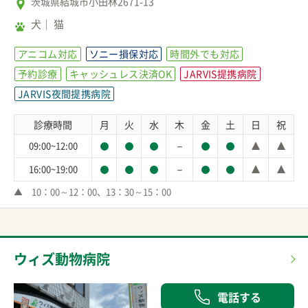
茨城県結城市小田林2671-13
犬
猫
アニコム対応
ソニー損保対応
時間外でも対応
予約診療
キャッシュレス決済OK
JARVIS提携病院
JARVIS夜間提携病院
診療時間
月
火
水
木
金
土
日
祝
－
09:00~12:00
－
16:00~19:00
▲　10：00～12：00、13：30～15：00
ウィズ動物病院
電話する