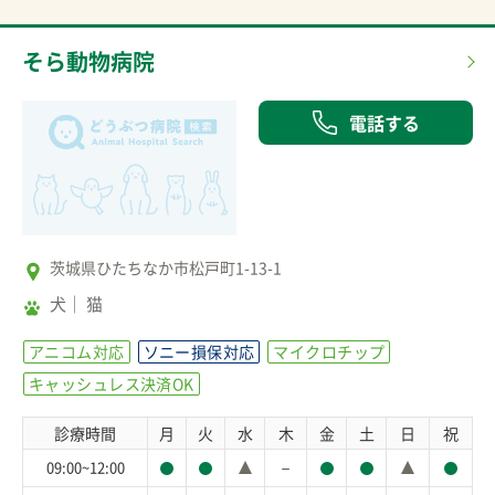
そら動物病院
電話する
茨城県ひたちなか市松戸町1-13-1
犬
猫
アニコム対応
ソニー損保対応
マイクロチップ
キャッシュレス決済OK
診療時間
月
火
水
木
金
土
日
祝
－
09:00~12:00