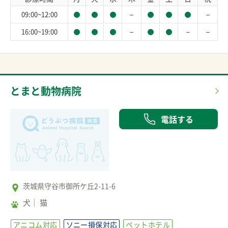
－
－
09:00~12:00
－
－
－
16:00~19:00
とまと動物病院
電話する
茨城県守谷市御所ケ丘2-11-6
犬
猫
アニコム対応
ソニー損保対応
ペットホテル