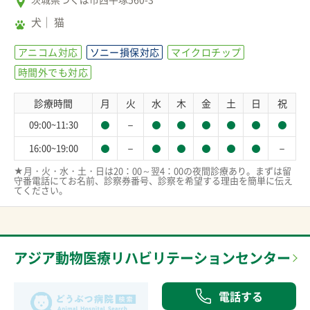
犬
猫
アニコム対応
ソニー損保対応
マイクロチップ
時間外でも対応
診療時間
月
火
水
木
金
土
日
祝
－
09:00~11:30
－
－
16:00~19:00
★月・火・水・土・日は20：00～翌4：00の夜間診療あり。まずは留
守番電話にてお名前、診察券番号、診察を希望する理由を簡単に伝え
てください。
アジア動物医療リハビリテーションセンター
電話する