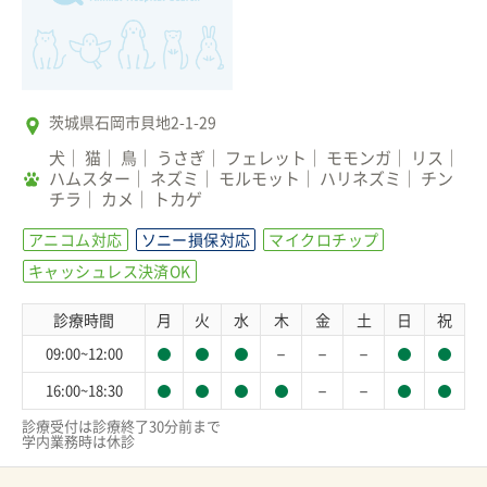
茨城県石岡市貝地2-1-29
犬
猫
鳥
うさぎ
フェレット
モモンガ
リス
ハムスター
ネズミ
モルモット
ハリネズミ
チン
チラ
カメ
トカゲ
アニコム対応
ソニー損保対応
マイクロチップ
キャッシュレス決済OK
診療時間
月
火
水
木
金
土
日
祝
－
－
－
09:00~12:00
－
－
16:00~18:30
診療受付は診療終了30分前まで

学内業務時は休診