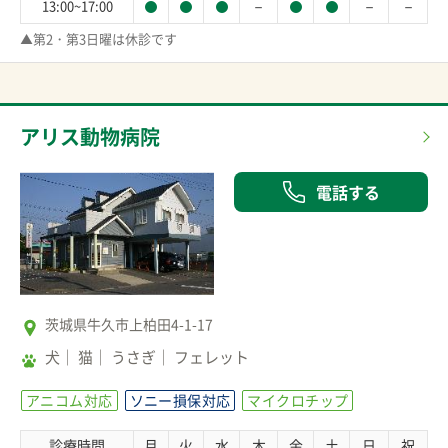
－
－
－
13:00~17:00
▲第2・第3日曜は休診です
アリス動物病院
電話する
茨城県牛久市上柏田4-1-17
犬
猫
うさぎ
フェレット
アニコム対応
ソニー損保対応
マイクロチップ
診療時間
月
火
水
木
金
土
日
祝