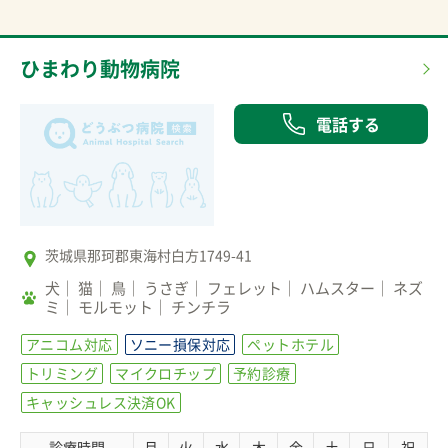
ひまわり動物病院
電話する
茨城県那珂郡東海村白方1749-41
犬
猫
鳥
うさぎ
フェレット
ハムスター
ネズ
ミ
モルモット
チンチラ
アニコム対応
ソニー損保対応
ペットホテル
トリミング
マイクロチップ
予約診療
キャッシュレス決済OK
診療時間
月
火
水
木
金
土
日
祝