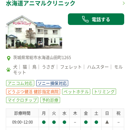
水海道アニマルクリニック
電話する
茨城県常総市水海道山田町1265
犬
猫
鳥
うさぎ
フェレット
ハムスター
モル
モット
アニコム対応
ソニー損保対応
どうぶつ健活 健診指定病院
ペットホテル
トリミング
マイクロチップ
予約診療
診療時間
月
火
水
木
金
土
日
祝
－
－
09:00~12:00