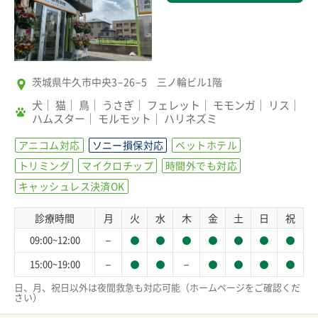
茨城県牛久市中央3−26−5 三ノ輪ビル1階
犬
猫
鳥
うさぎ
フェレット
モモンガ
リス
ハムスター
モルモット
ハリネズミ
アニコム対応
ソニー損保対応
ペットホテル
トリミング
マイクロチップ
時間外でも対応
キャッシュレス決済OK
診療時間
月
火
水
木
金
土
日
祝
－
09:00~12:00
－
－
15:00~19:00
日、月、祝日以外は夜間救急も対応可能（ホームページをご確認くだ
さい）