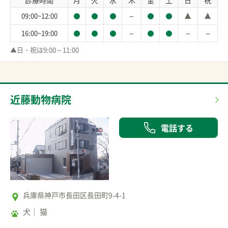
診療時間
月
火
水
木
金
土
日
祝
－
09:00~12:00
－
－
－
16:00~19:00
▲日・祝は9:00～11:00
近藤動物病院
電話する
兵庫県神戸市長田区長田町9-4-1
犬
猫