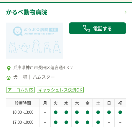
かるべ動物病院
電話する
兵庫県神戸市長田区蓮宮通4-3-2
犬
猫
ハムスター
アニコム対応
キャッシュレス決済OK
診療時間
月
火
水
木
金
土
日
祝
－
10:00~13:00
－
－
－
17:00~19:00