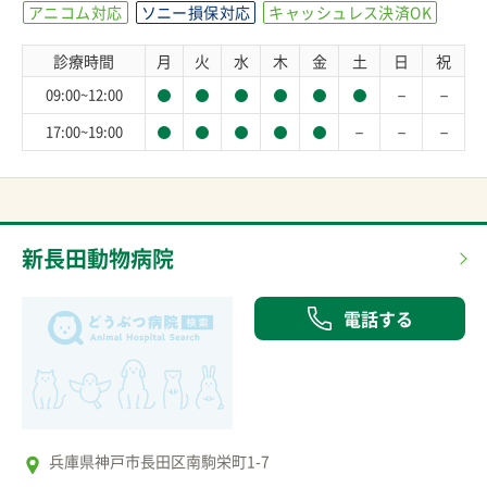
アニコム対応
ソニー損保対応
キャッシュレス決済OK
診療時間
月
火
水
木
金
土
日
祝
－
－
09:00~12:00
－
－
－
17:00~19:00
新長田動物病院
電話する
兵庫県神戸市長田区南駒栄町1-7