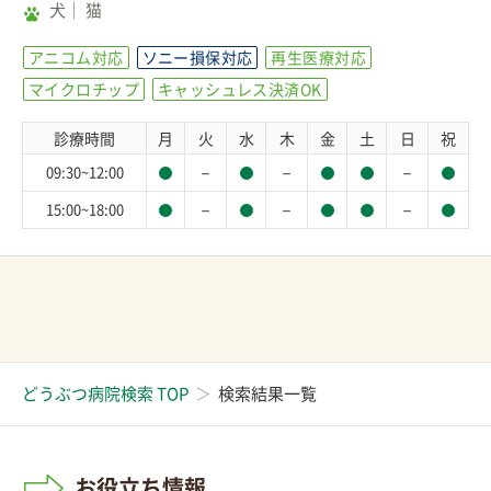
犬
猫
アニコム対応
ソニー損保対応
再生医療対応
マイクロチップ
キャッシュレス決済OK
診療時間
月
火
水
木
金
土
日
祝
－
－
－
09:30~12:00
－
－
－
15:00~18:00
どうぶつ病院検索 TOP
検索結果一覧
お役立ち情報