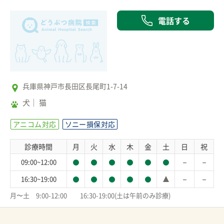
電話する
兵庫県神戸市長田区長尾町1-7-14
犬
猫
アニコム対応
ソニー損保対応
診療時間
月
火
水
木
金
土
日
祝
－
－
09:00~12:00
－
－
16:30~19:00
月〜土　9:00-12:00　　16:30-19:00(土は午前のみ診療)