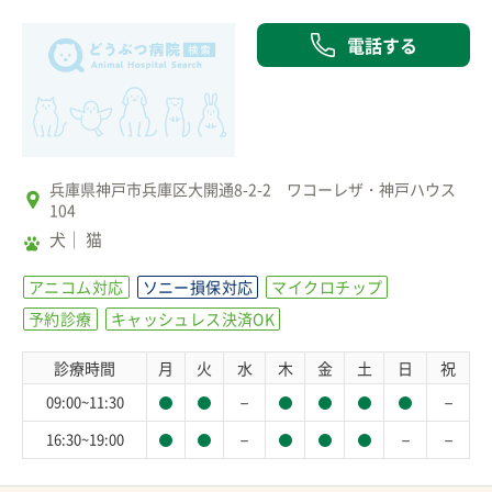
電話する
兵庫県神戸市兵庫区大開通8-2-2 ワコーレザ・神戸ハウス
104
犬
猫
アニコム対応
ソニー損保対応
マイクロチップ
予約診療
キャッシュレス決済OK
診療時間
月
火
水
木
金
土
日
祝
－
－
09:00~11:30
－
－
－
16:30~19:00