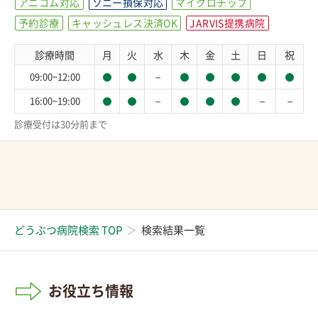
アニコム対応
ソニー損保対応
マイクロチップ
予約診療
キャッシュレス決済OK
JARVIS提携病院
診療時間
月
火
水
木
金
土
日
祝
－
09:00~12:00
－
－
－
16:00~19:00
診療受付は30分前まで
どうぶつ病院検索 TOP
検索結果一覧
お役立ち情報