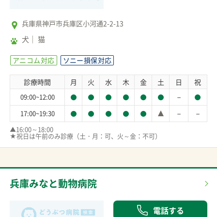
兵庫県神戸市兵庫区小河通2-2-13
犬
猫
アニコム対応
ソニー損保対応
診療時間
月
火
水
木
金
土
日
祝
－
09:00~12:00
－
－
17:00~19:30
▲16:00～18:00

★祝日は午前のみ診療（土・月：可、火～金：不可）
兵庫みなと動物病院
電話する