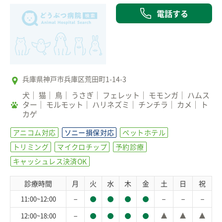
電話する
兵庫県神戸市兵庫区荒田町1-14-3
犬
猫
鳥
うさぎ
フェレット
モモンガ
ハムス
ター
モルモット
ハリネズミ
チンチラ
カメ
ト
カゲ
アニコム対応
ソニー損保対応
ペットホテル
トリミング
マイクロチップ
予約診療
キャッシュレス決済OK
診療時間
月
火
水
木
金
土
日
祝
－
－
－
－
11:00~12:00
－
12:00~18:00