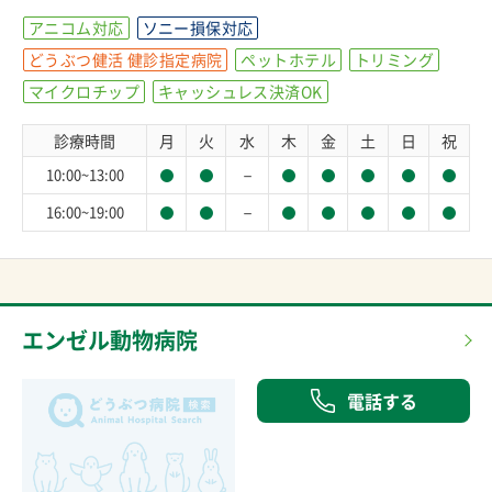
アニコム対応
ソニー損保対応
どうぶつ健活 健診指定病院
ペットホテル
トリミング
マイクロチップ
キャッシュレス決済OK
診療時間
月
火
水
木
金
土
日
祝
－
10:00~13:00
－
16:00~19:00
エンゼル動物病院
電話する