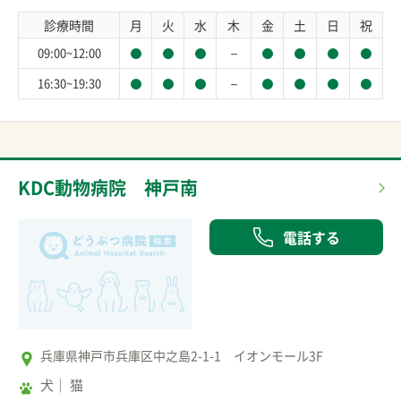
診療時間
月
火
水
木
金
土
日
祝
－
09:00~12:00
－
16:30~19:30
KDC動物病院 神戸南
電話する
兵庫県神戸市兵庫区中之島2-1-1 イオンモール3F
犬
猫