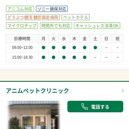
アニコム対応
ソニー損保対応
どうぶつ健活 健診指定病院
ペットホテル
マイクロチップ
時間外でも対応
キャッシュレス決済OK
診療時間
月
火
水
木
金
土
日
祝
－
－
09:00~12:00
－
－
－
15:00~18:30
アニムペットクリニック
電話する