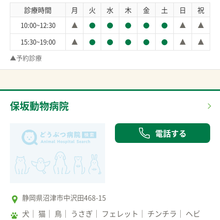
診療時間
月
火
水
木
金
土
日
祝
10:00~12:30
15:30~19:00
▲予約診療
保坂動物病院
電話する
静岡県沼津市中沢田468-15
犬
猫
鳥
うさぎ
フェレット
チンチラ
ヘビ