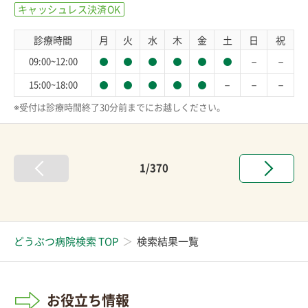
キャッシュレス決済OK
診療時間
月
火
水
木
金
土
日
祝
－
－
09:00~12:00
－
－
－
15:00~18:00
※受付は診療時間終了30分前までにお越しください。
1/370
どうぶつ病院検索 TOP
検索結果一覧
お役立ち情報