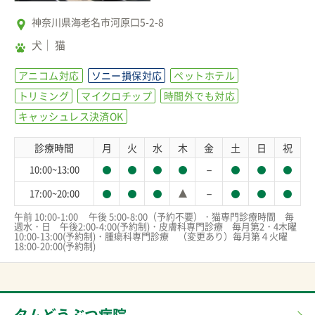
神奈川県海老名市河原口5-2-8
犬
猫
アニコム対応
ソニー損保対応
ペットホテル
トリミング
マイクロチップ
時間外でも対応
キャッシュレス決済OK
診療時間
月
火
水
木
金
土
日
祝
－
10:00~13:00
－
17:00~20:00
午前 10:00-1:00     午後 5:00-8:00（予約不要）・猫専門診療時間　毎
週水・日　午後2:00-4:00(予約制)・皮膚科専門診療　毎月第2・4木曜 
10:00-13:00(予約制)・腫瘍科専門診療　（変更あり）毎月第４火曜　
18:00-20:00(予約制)
タムどうぶつ病院