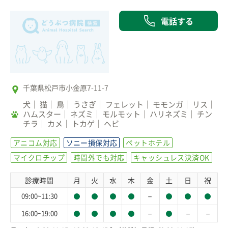
電話する
千葉県松戸市小金原7-11-7
犬
猫
鳥
うさぎ
フェレット
モモンガ
リス
ハムスター
ネズミ
モルモット
ハリネズミ
チン
チラ
カメ
トカゲ
ヘビ
アニコム対応
ソニー損保対応
ペットホテル
マイクロチップ
時間外でも対応
キャッシュレス決済OK
診療時間
月
火
水
木
金
土
日
祝
－
09:00~11:30
－
－
－
16:00~19:00