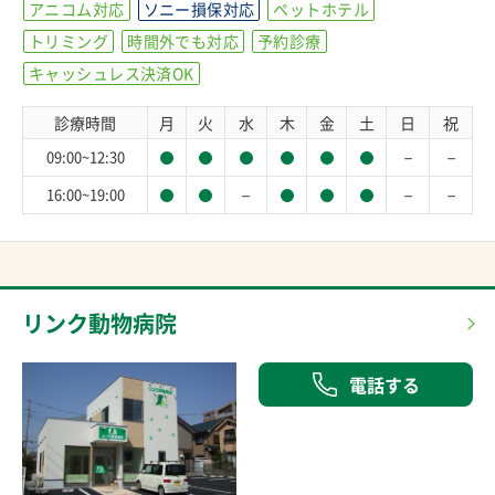
アニコム対応
ソニー損保対応
ペットホテル
トリミング
時間外でも対応
予約診療
キャッシュレス決済OK
診療時間
月
火
水
木
金
土
日
祝
－
－
09:00~12:30
－
－
－
16:00~19:00
リンク動物病院
電話する