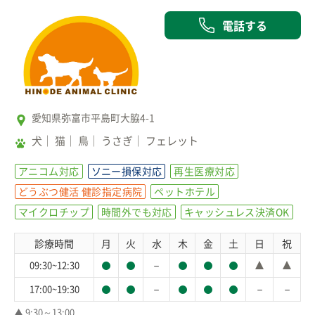
電話する
愛知県弥富市平島町大脇4-1
犬
猫
鳥
うさぎ
フェレット
アニコム対応
ソニー損保対応
再生医療対応
どうぶつ健活 健診指定病院
ペットホテル
マイクロチップ
時間外でも対応
キャッシュレス決済OK
診療時間
月
火
水
木
金
土
日
祝
－
09:30~12:30
－
－
－
17:00~19:30
▲ 9:30～13:00