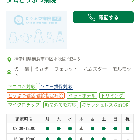
電話する
神奈川県横浜市中区本牧間門24-3
犬
猫
うさぎ
フェレット
ハムスター
モルモッ
ト
アニコム対応
ソニー損保対応
どうぶつ健活 健診指定病院
ペットホテル
トリミング
マイクロチップ
時間外でも対応
キャッシュレス決済OK
診療時間
月
火
水
木
金
土
日
祝
09:00~12:00
－
－
16:00~19:00