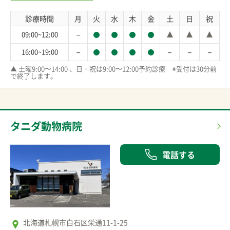
診療時間
月
火
水
木
金
土
日
祝
－
09:00~12:00
－
－
－
－
16:00~19:00
▲ 土曜9:00〜14:00 、日・祝は9:00〜12:00予約診療　※受付は30分前
で終了します。
タニダ動物病院
電話する
北海道札幌市白石区栄通11-1-25