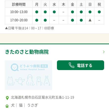
診療時間
月
火
水
木
金
土
日
祝
－
10:00~13:00
－
－
－
17:00~20:00
▲日曜 午後は14：00～17：00診療
きたのさと動物病院
電話する
北海道札幌市白石区菊水元町五条1-11-19
犬
猫
うさぎ