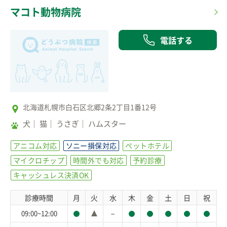
マコト動物病院
電話する
北海道札幌市白石区北郷2条2丁目1番12号
犬
猫
うさぎ
ハムスター
アニコム対応
ソニー損保対応
ペットホテル
マイクロチップ
時間外でも対応
予約診療
キャッシュレス決済OK
診療時間
月
火
水
木
金
土
日
祝
－
09:00~12:00