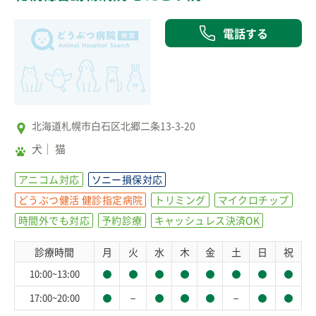
電話する
北海道札幌市白石区北郷二条13-3-20
犬
猫
アニコム対応
ソニー損保対応
どうぶつ健活 健診指定病院
トリミング
マイクロチップ
時間外でも対応
予約診療
キャッシュレス決済OK
診療時間
月
火
水
木
金
土
日
祝
10:00~13:00
－
－
17:00~20:00