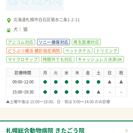
北海道札幌市白石区菊水二条1-2-11
犬
猫
アニコム対応
ソニー損保対応
再生医療対応
どうぶつ健活 健診指定病院
ペットホテル
トリミング
マイクロチップ
時間外でも対応
キャッシュレス決済OK
診療時間
月
火
水
木
金
土
日
祝
09:00~12:00
－
－
15:00~19:30
▲土曜午後は 15:00〜18:00、日・祝は 9:00〜14:00 のみ診療
札幌総合動物病院 きたごう院