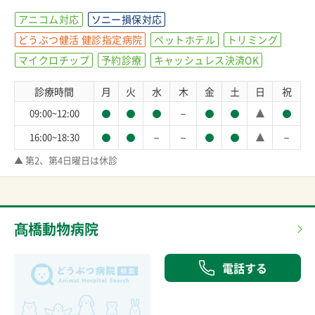
アニコム対応
ソニー損保対応
どうぶつ健活 健診指定病院
ペットホテル
トリミング
マイクロチップ
予約診療
キャッシュレス決済OK
診療時間
月
火
水
木
金
土
日
祝
－
09:00~12:00
－
－
－
16:00~18:30
▲ 第2、第4日曜日は休診
髙橋動物病院
電話する