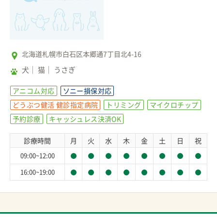
北海道札幌市白石区本郷通7丁目北4-16
犬
猫
うさぎ
アニコム対応
ソニー損保対応
どうぶつ健活 健診指定病院
トリミング
マイクロチップ
予約診療
キャッシュレス決済OK
診療時間
月
火
水
木
金
土
日
祝
09:00~12:00
16:00~19:00