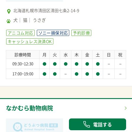
北海道札幌市清田区清田七条2-14-9
犬
猫
うさぎ
アニコム対応
ソニー損保対応
予約診療
キャッシュレス決済OK
診療時間
月
火
水
木
金
土
日
祝
－
－
09:30~12:30
－
－
－
17:00~19:00
なかむら動物病院
電話する