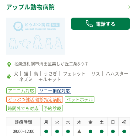
アップル動物病院
電話する
北海道札幌市清田区美しが丘二条8-9-7
犬
猫
鳥
うさぎ
フェレット
リス
ハムスター
ネズミ
モルモット
アニコム対応
ソニー損保対応
どうぶつ健活 健診指定病院
ペットホテル
時間外でも対応
予約診療
診療時間
月
火
水
木
金
土
日
祝
09:00~12:00