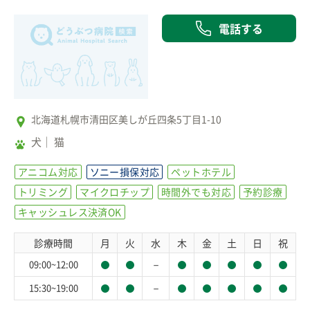
電話する
北海道札幌市清田区美しが丘四条5丁目1-10
犬
猫
アニコム対応
ソニー損保対応
ペットホテル
トリミング
マイクロチップ
時間外でも対応
予約診療
キャッシュレス決済OK
診療時間
月
火
水
木
金
土
日
祝
－
09:00~12:00
－
15:30~19:00