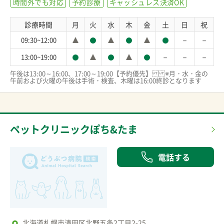
時間外でも対応
予約診療
キャッシュレス決済OK
診療時間
月
火
水
木
金
土
日
祝
－
－
09:30~12:00
－
－
－
13:00~19:00
午後は13:00～16:00、17:00～19:00【予約優先】※月・水・金の
午前および火曜の午後は手術・検査、木曜は16:00終診となります
ペットクリニックぽち&たま
電話する
北海道札幌市清田区北野五条2丁目2-25