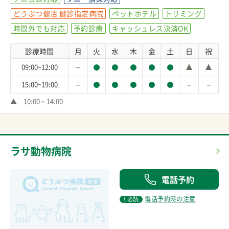
どうぶつ健活 健診指定病院
ペットホテル
トリミング
時間外でも対応
予約診療
キャッシュレス決済OK
診療時間
月
火
水
木
金
土
日
祝
－
09:00~12:00
－
－
－
15:00~19:00
▲　10:00～14:00
ラサ動物病院
電話予約
電話予約時の注意
! 必読