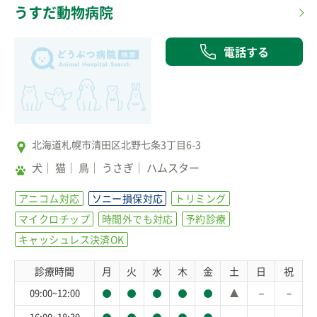
うすだ動物病院
電話する
北海道札幌市清田区北野七条3丁目6-3
犬
猫
鳥
うさぎ
ハムスター
アニコム対応
ソニー損保対応
トリミング
マイクロチップ
時間外でも対応
予約診療
キャッシュレス決済OK
診療時間
月
火
水
木
金
土
日
祝
－
－
09:00~12:00
16:00~18:30