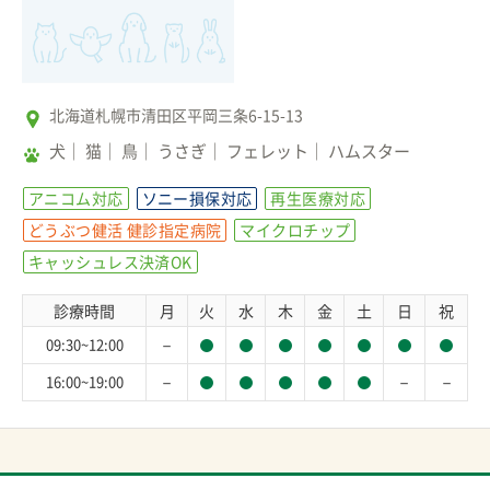
北海道札幌市清田区平岡三条6-15-13
犬
猫
鳥
うさぎ
フェレット
ハムスター
アニコム対応
ソニー損保対応
再生医療対応
どうぶつ健活 健診指定病院
マイクロチップ
キャッシュレス決済OK
診療時間
月
火
水
木
金
土
日
祝
－
09:30~12:00
－
－
－
16:00~19:00