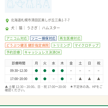
北海道札幌市清田区美しが丘三条1-7-7
犬
猫
うさぎ
ハムスター
アニコム対応
ソニー損保対応
再生医療対応
どうぶつ健活 健診指定病院
トリミング
マイクロチップ
予約診療
キャッシュレス決済OK
診療時間
月
火
水
木
金
土
日
祝
－
－
－
－
09:30~12:30
－
－
17:00~20:00
▲ 土曜 12:30～20:00、日・祝 17:00〜20:00　 ★不定休の為、HPをご
確認ください。