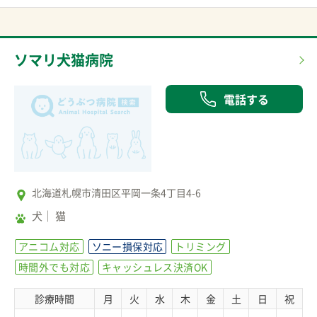
ソマリ犬猫病院
電話する
北海道札幌市清田区平岡一条4丁目4-6
犬
猫
アニコム対応
ソニー損保対応
トリミング
時間外でも対応
キャッシュレス決済OK
診療時間
月
火
水
木
金
土
日
祝