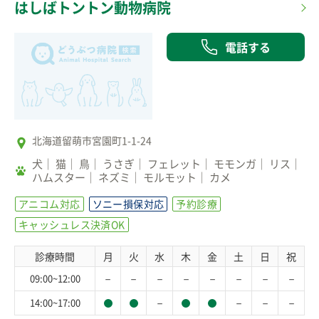
はしばトントン動物病院
電話する
北海道留萌市宮園町1-1-24
犬
猫
鳥
うさぎ
フェレット
モモンガ
リス
ハムスター
ネズミ
モルモット
カメ
アニコム対応
ソニー損保対応
予約診療
キャッシュレス決済OK
診療時間
月
火
水
木
金
土
日
祝
－
－
－
－
－
－
－
－
09:00~12:00
－
－
－
－
14:00~17:00