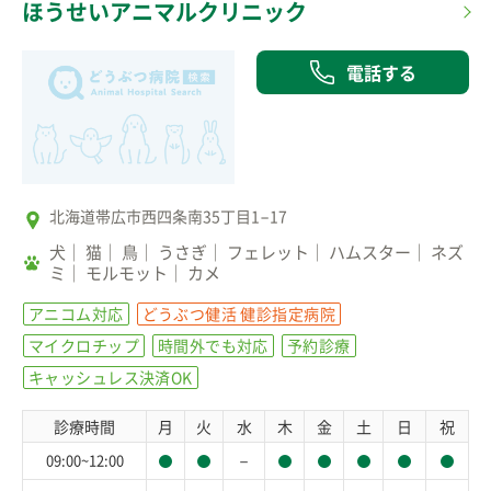
ほうせいアニマルクリニック
電話する
北海道帯広市西四条南35丁目1−17
犬
猫
鳥
うさぎ
フェレット
ハムスター
ネズ
ミ
モルモット
カメ
アニコム対応
どうぶつ健活 健診指定病院
マイクロチップ
時間外でも対応
予約診療
キャッシュレス決済OK
診療時間
月
火
水
木
金
土
日
祝
－
09:00~12:00