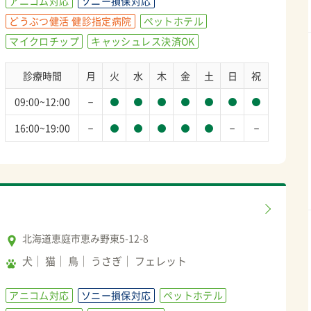
アニコム対応
ソニー損保対応
どうぶつ健活 健診指定病院
ペットホテル
マイクロチップ
キャッシュレス決済OK
診療時間
月
火
水
木
金
土
日
祝
－
09:00~12:00
－
－
－
16:00~19:00
北海道恵庭市恵み野東5-12-8
犬
猫
鳥
うさぎ
フェレット
アニコム対応
ソニー損保対応
ペットホテル