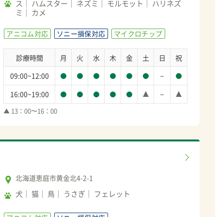
ス
ハムスター
ネズミ
モルモット
ハリネズ
ミ
カメ
アニコム対応
ソニー損保対応
マイクロチップ
診療時間
月
火
水
木
金
土
日
祝
－
09:00~12:00
－
16:00~19:00
▲ 13：00〜16：00
北海道恵庭市黄金北4-2-1
犬
猫
鳥
うさぎ
フェレット