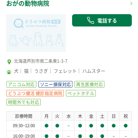
おがの動物病院
電話する
北海道芦別市南二条東1-3-7
犬
猫
うさぎ
フェレット
ハムスター
アニコム対応
ソニー損保対応
再生医療対応
どうぶつ健活 健診指定病院
ペットホテル
時間外でも対応
診療時間
月
火
水
木
金
土
日
祝
－
09:30~12:00
－
－
－
16:00~19:00