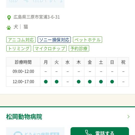
広島県三原市宮浦3-6-31
犬
猫
アニコム対応
ソニー損保対応
ペットホテル
トリミング
マイクロチップ
予約診療
診療時間
月
火
水
木
金
土
日
祝
－
－
－
－
－
－
－
－
09:00~12:00
－
－
12:00~17:00
松岡動物病院
電話する