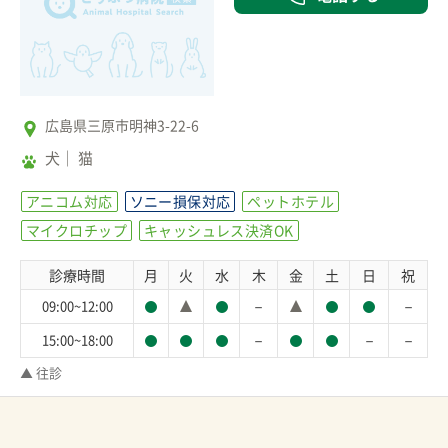
広島県三原市明神3-22-6
犬
猫
アニコム対応
ソニー損保対応
ペットホテル
マイクロチップ
キャッシュレス決済OK
診療時間
月
火
水
木
金
土
日
祝
－
－
09:00~12:00
－
－
－
15:00~18:00
▲ 往診