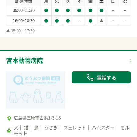
診療時間
月
火
水
木
金
土
日
祝
－
－
09:00~11:30
－
－
－
16:00~18:30
▲ 15:00～17:30
宮本動物病院
電話する
広島県三原市古浜1-3-18
犬
猫
鳥
うさぎ
フェレット
ハムスター
モル
モット