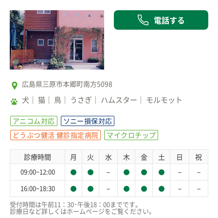
電話する
広島県三原市本郷町南方5098
犬
猫
鳥
うさぎ
ハムスター
モルモット
アニコム対応
ソニー損保対応
どうぶつ健活 健診指定病院
マイクロチップ
診療時間
月
火
水
木
金
土
日
祝
－
－
－
09:00~12:00
－
－
－
16:00~18:30
受付時間は午前11：30･午後18：00までです。

診療日など詳しくはホームページをご覧ください。