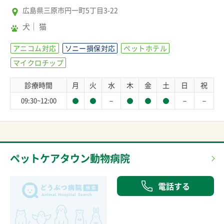
広島県三原市円一町5丁目3-22
犬
猫
アニコム対応
ソニー損保対応
ペットホテル
マイクロチップ
診療時間
月
火
水
木
金
土
日
祝
－
－
－
09:30~12:00
ペットケアタウン動物病院
電話する