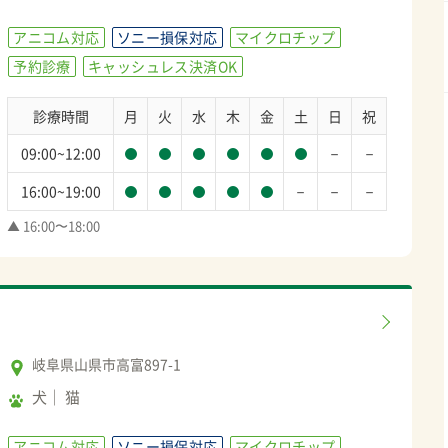
アニコム対応
ソニー損保対応
マイクロチップ
予約診療
キャッシュレス決済OK
診療時間
月
火
水
木
金
土
日
祝
－
－
09:00~12:00
－
－
－
16:00~19:00
▲ 16:00〜18:00
岐阜県山県市高富897-1
犬
猫
アニコム対応
ソニー損保対応
マイクロチップ