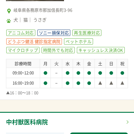
岐阜県各務原市那加信長町3-96
犬
猫
うさぎ
アニコム対応
ソニー損保対応
再生医療対応
どうぶつ健活 健診指定病院
ペットホテル
マイクロチップ
時間外でも対応
キャッシュレス決済OK
診療時間
月
火
水
木
金
土
日
祝
－
09:00~12:00
－
16:00~19:00
▲16：00〜18：00
中村獣医科病院