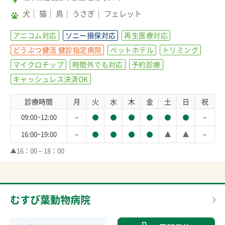
犬
猫
鳥
うさぎ
フェレット
アニコム対応
ソニー損保対応
再生医療対応
どうぶつ健活 健診指定病院
ペットホテル
トリミング
マイクロチップ
時間外でも対応
予約診療
キャッシュレス決済OK
診療時間
月
火
水
木
金
土
日
祝
－
－
09:00~12:00
－
－
16:00~19:00
▲16：00～18：00
むすび葉動物病院