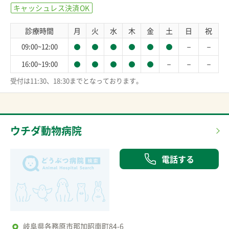
キャッシュレス決済OK
診療時間
月
火
水
木
金
土
日
祝
－
－
09:00~12:00
－
－
－
16:00~19:00
受付は11:30、18:30までとなっております。
ウチダ動物病院
電話する
岐阜県各務原市那加昭南町84-6