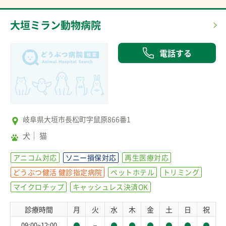
大垣ミラン動物病院
電話する
岐阜県大垣市長松町字鼠原866番1
犬
猫
アニコム対応
ソニー損保対応
再生医療対応
どうぶつ健活 健診指定病院
ペットホテル
トリミング
マイクロチップ
キャッシュレス決済OK
診療時間
月
火
水
木
金
土
日
祝
－
09:00~12:00