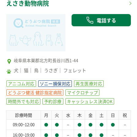
えさき動物病院
電話する
岐阜県本巣郡北方町長谷川西1-44
犬
猫
鳥
うさぎ
フェレット
アニコム対応
ソニー損保対応
再生医療対応
どうぶつ健活 健診指定病院
マイクロチップ
時間外でも対応
予約診療
キャッシュレス決済OK
診療時間
月
火
水
木
金
土
日
祝
－
－
09:00~12:00
－
－
－
16:00~19:00