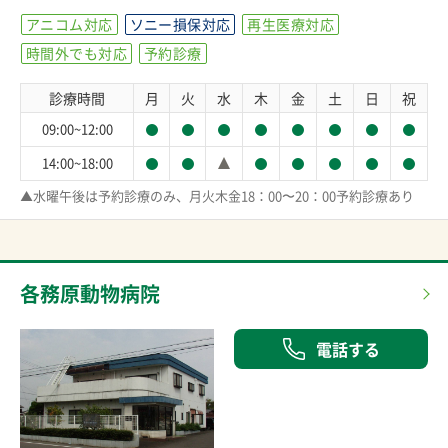
アニコム対応
ソニー損保対応
再生医療対応
時間外でも対応
予約診療
診療時間
月
火
水
木
金
土
日
祝
09:00~12:00
14:00~18:00
▲水曜午後は予約診療のみ、月火木金18：00〜20：00予約診療あり
各務原動物病院
電話する