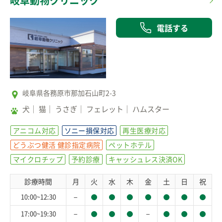
岐阜動物クリニック
電話する
岐阜県各務原市那加石山町2-3
犬
猫
うさぎ
フェレット
ハムスター
アニコム対応
ソニー損保対応
再生医療対応
どうぶつ健活 健診指定病院
ペットホテル
マイクロチップ
予約診療
キャッシュレス決済OK
診療時間
月
火
水
木
金
土
日
祝
－
10:00~12:30
－
－
17:00~19:30