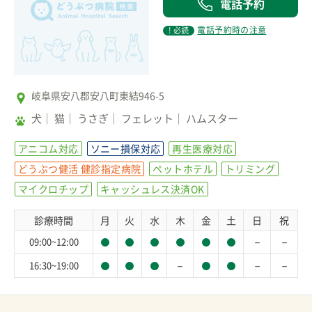
電話予約
電話予約時の注意
! 必読
岐阜県安八郡安八町東結946-5
犬
猫
うさぎ
フェレット
ハムスター
アニコム対応
ソニー損保対応
再生医療対応
どうぶつ健活 健診指定病院
ペットホテル
トリミング
マイクロチップ
キャッシュレス決済OK
診療時間
月
火
水
木
金
土
日
祝
－
－
09:00~12:00
－
－
－
16:30~19:00