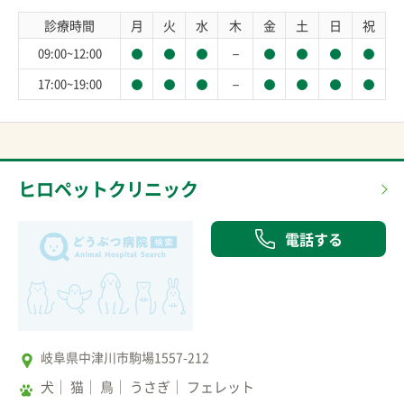
診療時間
月
火
水
木
金
土
日
祝
－
09:00~12:00
－
17:00~19:00
ヒロペットクリニック
電話する
岐阜県中津川市駒場1557-212
犬
猫
鳥
うさぎ
フェレット