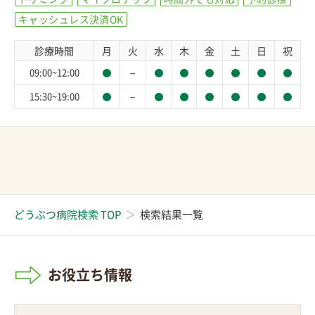
キャッシュレス決済OK
診療時間
月
火
水
木
金
土
日
祝
－
09:00~12:00
－
15:30~19:00
どうぶつ病院検索 TOP
検索結果一覧
お役立ち情報