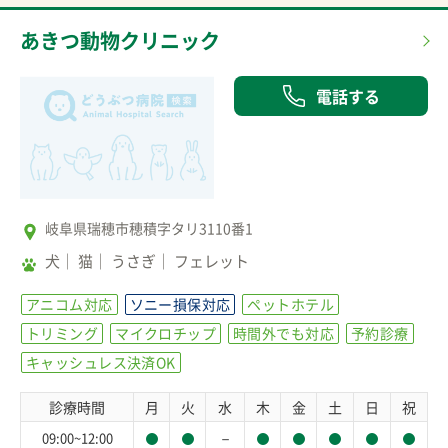
あきつ動物クリニック
電話する
岐阜県瑞穂市穂積字タリ3110番1
犬
猫
うさぎ
フェレット
アニコム対応
ソニー損保対応
ペットホテル
トリミング
マイクロチップ
時間外でも対応
予約診療
キャッシュレス決済OK
診療時間
月
火
水
木
金
土
日
祝
－
09:00~12:00