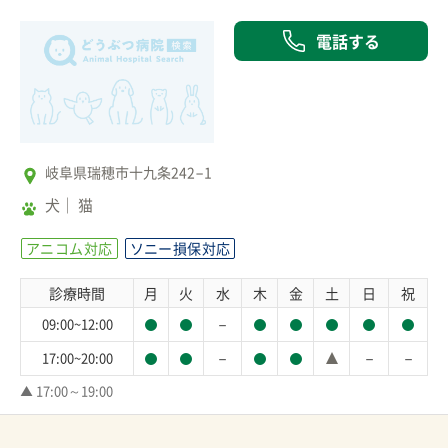
電話する
岐阜県瑞穂市十九条242−1
犬
猫
アニコム対応
ソニー損保対応
診療時間
月
火
水
木
金
土
日
祝
－
09:00~12:00
－
－
－
17:00~20:00
▲ 17:00～19:00