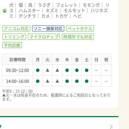
犬
猫
鳥
うさぎ
フェレット
モモンガ
リ
ス
ハムスター
ネズミ
モルモット
ハリネズ
ミ
チンチラ
カメ
トカゲ
ヘビ
アニコム対応
ソニー損保対応
ペットホテル
トリミング
マイクロチップ
時間外でも対応
予約診療
診療時間
月
火
水
木
金
土
日
祝
－
－
09:30~12:00
－
－
14:00~16:00
午前9：15-12：00　

▲火・水は院長不在のため、看護師によるご相談日となっており
ます。
ク