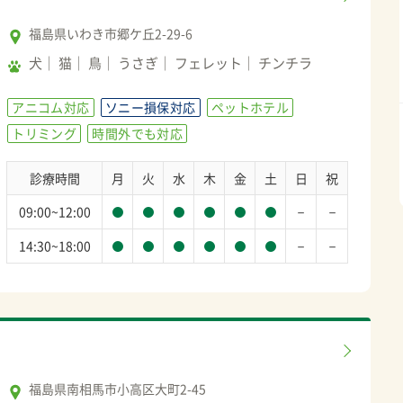
福島県いわき市郷ケ丘2-29-6
犬
猫
鳥
うさぎ
フェレット
チンチラ
アニコム対応
ソニー損保対応
ペットホテル
トリミング
時間外でも対応
診療時間
月
火
水
木
金
土
日
祝
－
－
09:00~12:00
－
－
14:30~18:00
福島県南相馬市小高区大町2-45