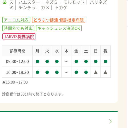
ス
ハムスター
ネズミ
モルモット
ハリネズ
ミ
チンチラ
カメ
トカゲ
アニコム対応
どうぶつ健活 健診指定病院
時間外でも対応
キャッシュレス決済OK
JARVIS提携病院
診療時間
月
火
水
木
金
土
日
祝
－
09:30~12:00
－
16:00~19:30
▲15:00～17:00

診察受付は30分前で終了となります。