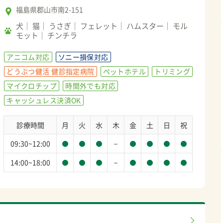
福島県郡山市南2-151
犬
猫
うさぎ
フェレット
ハムスター
モル
モット
チンチラ
アニコム対応
ソニー損保対応
どうぶつ健活 健診指定病院
ペットホテル
トリミング
マイクロチップ
時間外でも対応
キャッシュレス決済OK
診療時間
月
火
水
木
金
土
日
祝
－
09:30~12:00
－
14:00~18:00