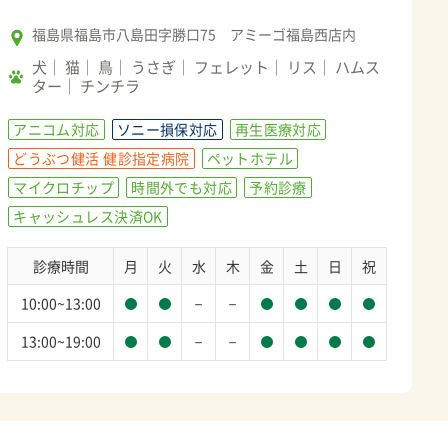
福島県福島市八島田字勝口75 アミーゴ福島西店内
犬
猫
鳥
うさぎ
フェレット
リス
ハムス
ター
チンチラ
アニコム対応
ソニー損保対応
再生医療対応
どうぶつ健活 健診指定病院
ペットホテル
マイクロチップ
時間外でも対応
予約診療
キャッシュレス決済OK
診療時間
月
火
水
木
金
土
日
祝
－
－
10:00~13:00
－
－
13:00~19:00