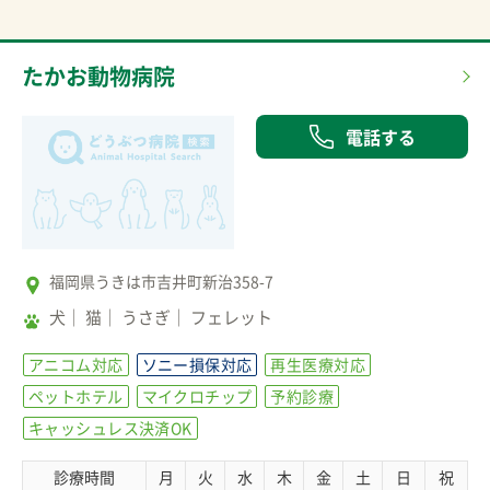
たかお動物病院
電話する
福岡県うきは市吉井町新治358-7
犬
猫
うさぎ
フェレット
アニコム対応
ソニー損保対応
再生医療対応
ペットホテル
マイクロチップ
予約診療
キャッシュレス決済OK
診療時間
月
火
水
木
金
土
日
祝