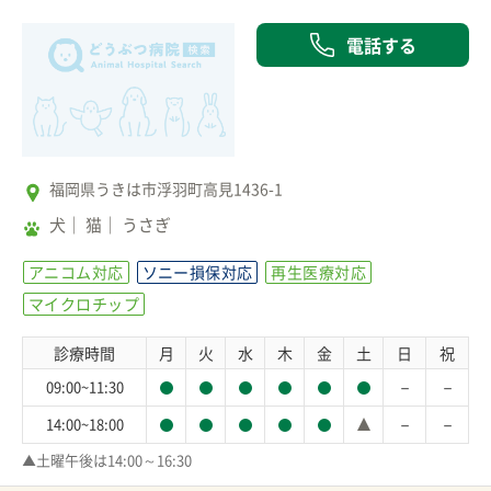
電話する
福岡県うきは市浮羽町高見1436-1
犬
猫
うさぎ
アニコム対応
ソニー損保対応
再生医療対応
マイクロチップ
診療時間
月
火
水
木
金
土
日
祝
－
－
09:00~11:30
－
－
14:00~18:00
▲土曜午後は14:00～16:30