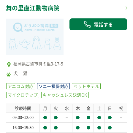
舞の里直江動物病院
電話する
福岡県古賀市舞の里3-17-5
犬
猫
アニコム対応
ソニー損保対応
ペットホテル
マイクロチップ
キャッシュレス決済OK
診療時間
月
火
水
木
金
土
日
祝
－
－
09:00~12:00
－
－
16:00~19:30