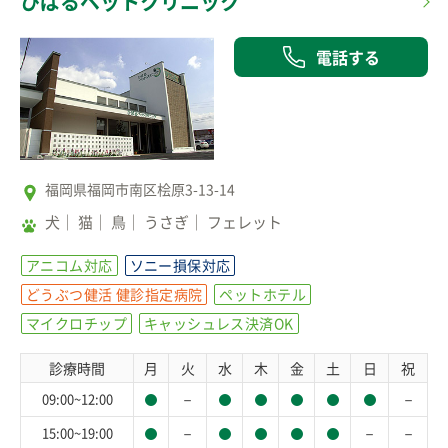
ひばるペットクリニック
電話する
福岡県福岡市南区桧原3-13-14
犬
猫
鳥
うさぎ
フェレット
アニコム対応
ソニー損保対応
どうぶつ健活 健診指定病院
ペットホテル
マイクロチップ
キャッシュレス決済OK
診療時間
月
火
水
木
金
土
日
祝
－
－
09:00~12:00
－
－
－
15:00~19:00