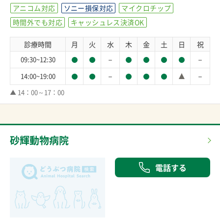
アニコム対応
ソニー損保対応
マイクロチップ
時間外でも対応
キャッシュレス決済OK
診療時間
月
火
水
木
金
土
日
祝
－
－
09:30~12:30
－
－
14:00~19:00
▲ 14：00～17：00
砂輝動物病院
電話する