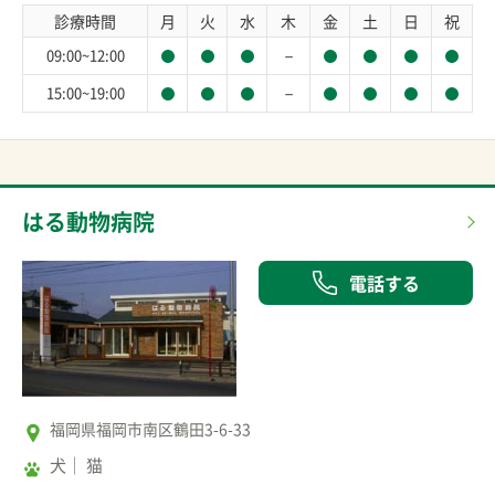
診療時間
月
火
水
木
金
土
日
祝
－
09:00~12:00
－
15:00~19:00
はる動物病院
電話する
福岡県福岡市南区鶴田3-6-33
犬
猫