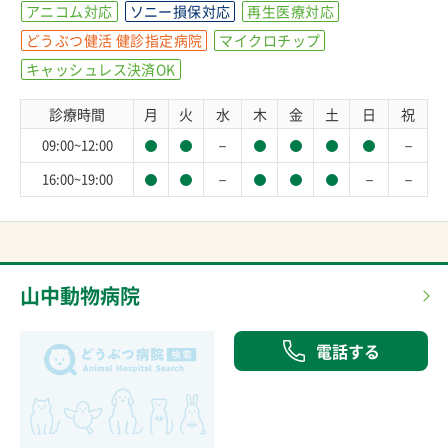
アニコム対応
ソニー損保対応
再生医療対応
どうぶつ健活 健診指定病院
マイクロチップ
キャッシュレス決済OK
診療時間
月
火
水
木
金
土
日
祝
－
－
09:00~12:00
－
－
－
16:00~19:00
山中動物病院
電話する