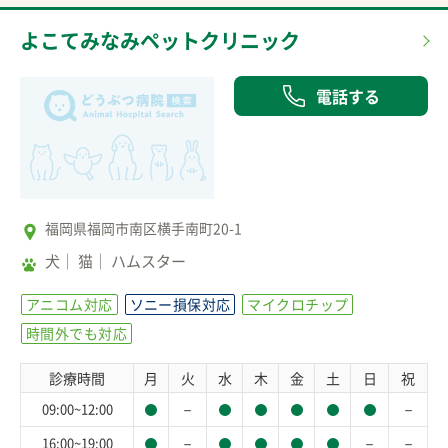
よこてみなみペットクリニック
電話する
福岡県福岡市南区横手南町20-1
犬
猫
ハムスター
アニコム対応
ソニー損保対応
マイクロチップ
時間外でも対応
診療時間
月
火
水
木
金
土
日
祝
－
－
09:00~12:00
－
－
－
16:00~19:00