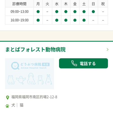
診療時間
月
火
水
木
金
土
日
祝
－
－
09:00~13:00
－
－
－
16:00~19:00
まとばフォレスト動物病院
電話する
福岡県福岡市南区的場2-12-8
犬
猫