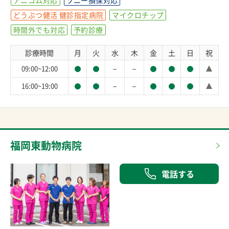
アニコム対応
ソニー損保対応
どうぶつ健活 健診指定病院
マイクロチップ
時間外でも対応
予約診療
診療時間
月
火
水
木
金
土
日
祝
－
－
09:00~12:00
－
－
16:00~19:00
福岡東動物病院
電話する