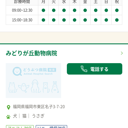
診療時間
月
火
水
木
金
土
日
祝
09:00~12:30
15:00~18:30
みどりが丘動物病院
電話する
福岡県福岡市東区名子3-7-20
犬
猫
うさぎ