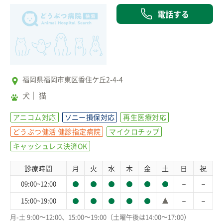
電話する
福岡県福岡市東区香住ケ丘2-4-4
犬
猫
アニコム対応
ソニー損保対応
再生医療対応
どうぶつ健活 健診指定病院
マイクロチップ
キャッシュレス決済OK
診療時間
月
火
水
木
金
土
日
祝
－
－
09:00~12:00
－
－
15:00~19:00
月-土 9:00〜12:00、15:00〜19:00（土曜午後は14:00〜17:00）