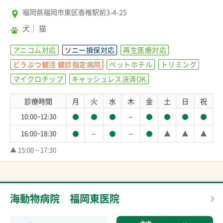
福岡県福岡市東区香椎駅前3-4-25
犬
猫
アニコム対応
ソニー損保対応
再生医療対応
どうぶつ健活 健診指定病院
ペットホテル
トリミング
マイクロチップ
キャッシュレス決済OK
診療時間
月
火
水
木
金
土
日
祝
－
10:00~12:30
－
－
16:00~18:30
▲ 15:00～17:30
海動物病院 福岡東医院