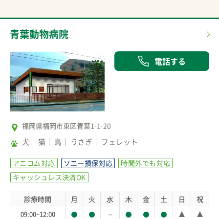
青葉動物病院
電話する
福岡県福岡市東区青葉1-1-20
犬
猫
鳥
うさぎ
フェレット
アニコム対応
ソニー損保対応
時間外でも対応
キャッシュレス決済OK
診療時間
月
火
水
木
金
土
日
祝
－
09:00~12:00