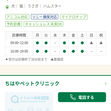
犬
猫
うさぎ
ハムスター
アニコム対応
ソニー損保対応
マイクロチップ
予約診療
キャッシュレス決済OK
診療時間
月
火
水
木
金
土
日
祝
－
09:00~12:00
－
－
－
16:00~19:00
★受付は診療終了30分前まで　▲要確認
ちはやペットクリニック
電話する