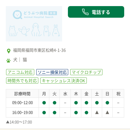
電話する
福岡県福岡市東区松崎4-1-36
犬
猫
アニコム対応
ソニー損保対応
マイクロチップ
時間外でも対応
キャッシュレス決済OK
診療時間
月
火
水
木
金
土
日
祝
－
－
09:00~12:00
－
－
16:00~19:00
▲14:00〜17:00