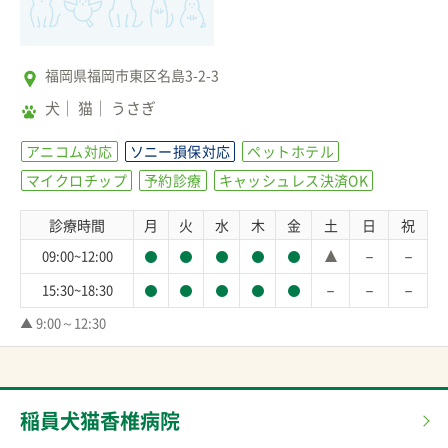
福岡県福岡市東区名島3-2-3
犬
猫
うさぎ
アニコム対応
ソニー損保対応
ペットホテル
マイクロチップ
予約診療
キャッシュレス決済OK
診療時間
月
火
水
木
金
土
日
祝
－
－
09:00~12:00
－
－
－
15:30~18:30
▲ 9:00～12:30
稲員犬猫香椎病院