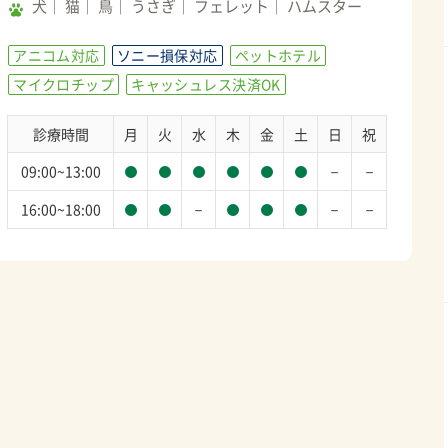
犬
猫
鳥
うさぎ
フェレット
ハムスター
アニコム対応
ソニー損保対応
ペットホテル
マイクロチップ
キャッシュレス決済OK
診療時間
月
火
水
木
金
土
日
祝
－
－
09:00~13:00
－
－
－
16:00~18:00