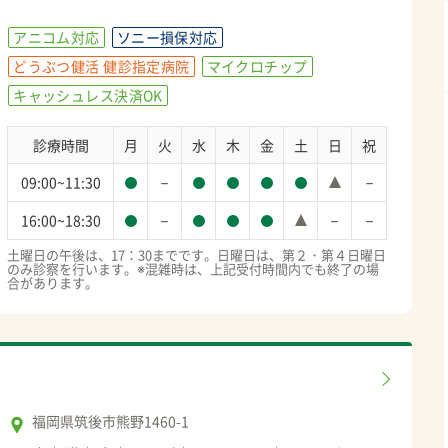
アニコム対応
ソニー損保対応
どうぶつ健活 健診指定病院
マイクロチップ
キャッシュレス決済OK
診療時間
月
火
水
木
金
土
日
祝
－
－
09:00~11:30
－
－
－
16:00~18:30
土曜日の午後は、17：30までです。日曜日は、第２・第４日曜日
のみ診察を行います。※混雑時は、上記受付時間内でも終了の場
合があります。
福岡県筑後市熊野1460-1