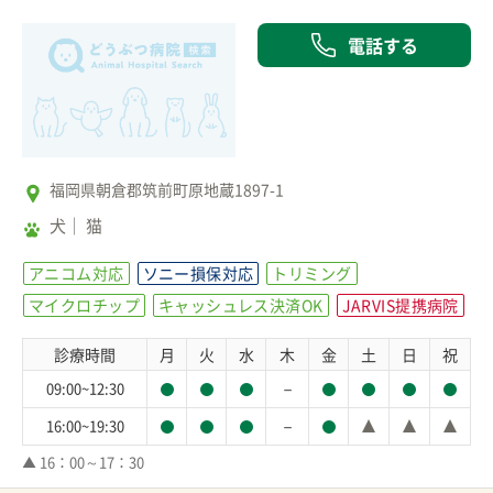
電話する
福岡県朝倉郡筑前町原地蔵1897-1
犬
猫
アニコム対応
ソニー損保対応
トリミング
マイクロチップ
キャッシュレス決済OK
JARVIS提携病院
診療時間
月
火
水
木
金
土
日
祝
－
09:00~12:30
－
16:00~19:30
▲ 16：00～17：30