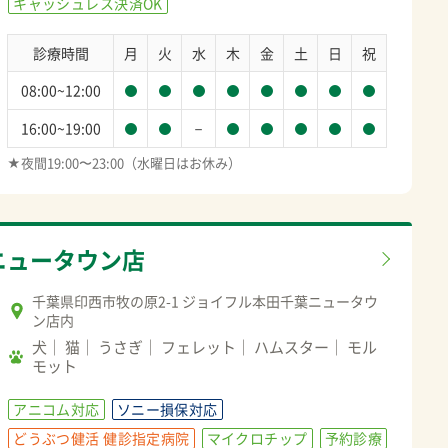
キャッシュレス決済OK
診療時間
月
火
水
木
金
土
日
祝
08:00~12:00
－
16:00~19:00
★夜間19:00〜23:00（水曜日はお休み）
ニュータウン店
千葉県印西市牧の原2-1 ジョイフル本田千葉ニュータウ
ン店内
犬
猫
うさぎ
フェレット
ハムスター
モル
モット
アニコム対応
ソニー損保対応
どうぶつ健活 健診指定病院
マイクロチップ
予約診療