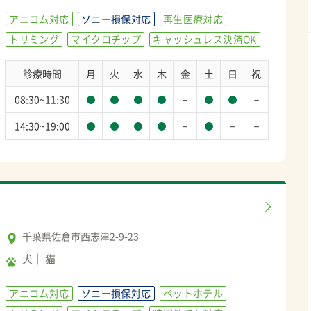
アニコム対応
ソニー損保対応
再生医療対応
トリミング
マイクロチップ
キャッシュレス決済OK
診療時間
月
火
水
木
金
土
日
祝
－
－
08:30~11:30
－
－
－
14:30~19:00
千葉県佐倉市西志津2-9-23
犬
猫
アニコム対応
ソニー損保対応
ペットホテル