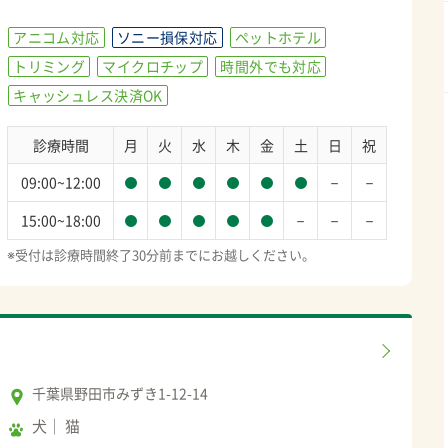
アニコム対応
ソニー損保対応
ペットホテル
トリミング
マイクロチップ
時間外でも対応
キャッシュレス決済OK
診療時間
月
火
水
木
金
土
日
祝
－
－
09:00~12:00
－
－
－
15:00~18:00
※受付は診療時間終了30分前までにお越しください。
千葉県野田市みずき1-12-14
犬
猫