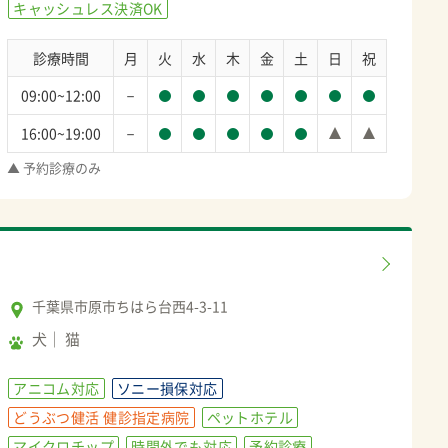
キャッシュレス決済OK
診療時間
月
火
水
木
金
土
日
祝
－
09:00~12:00
－
16:00~19:00
▲ 予約診療のみ
千葉県市原市ちはら台西4-3-11
犬
猫
アニコム対応
ソニー損保対応
どうぶつ健活 健診指定病院
ペットホテル
マイクロチップ
時間外でも対応
予約診療