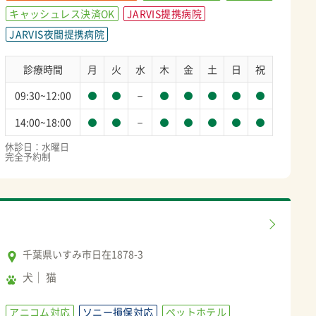
キャッシュレス決済OK
JARVIS提携病院
JARVIS夜間提携病院
診療時間
月
火
水
木
金
土
日
祝
－
09:30~12:00
－
14:00~18:00
休診日：水曜日

完全予約制
千葉県いすみ市日在1878-3
犬
猫
アニコム対応
ソニー損保対応
ペットホテル