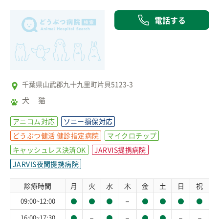
電話する
千葉県山武郡九十九里町片貝5123-3
犬
猫
アニコム対応
ソニー損保対応
どうぶつ健活 健診指定病院
マイクロチップ
キャッシュレス決済OK
JARVIS提携病院
JARVIS夜間提携病院
診療時間
月
火
水
木
金
土
日
祝
－
09:00~12:00
－
－
－
－
16:00~17:30