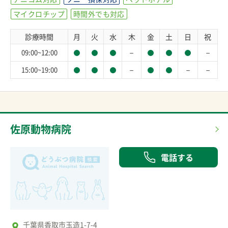
マイクロチップ
時間外でも対応
診療時間
月
火
水
木
金
土
日
祝
－
－
09:00~12:00
－
－
－
15:00~19:00
佐原動物病院
電話する
千葉県香取市玉造1-7-4