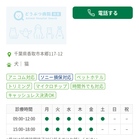
電話する
千葉県香取市本郷117-12
犬
猫
アニコム対応
ソニー損保対応
ペットホテル
トリミング
マイクロチップ
時間外でも対応
キャッシュレス決済OK
診療時間
月
火
水
木
金
土
日
祝
－
－
09:00~12:00
－
－
－
15:00~18:00