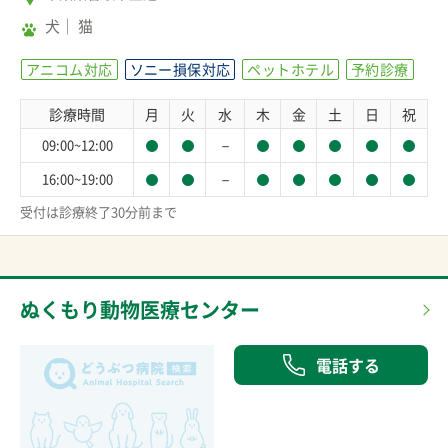
犬
猫
アニコム対応
ソニー損保対応
ペットホテル
予約診療
診療時間
月
火
水
木
金
土
日
祝
－
09:00~12:00
－
16:00~19:00
受付は診療終了30分前まで
ぬくもり動物医療センター
電話する