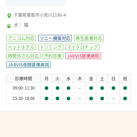
千葉県香取市小見川2186-4
犬
猫
アニコム対応
ソニー損保対応
再生医療対応
ペットホテル
トリミング
マイクロチップ
時間外でも対応
予約診療
JARVIS提携病院
JARVIS夜間提携病院
診療時間
月
火
水
木
金
土
日
祝
－
09:00~11:30
－
－
15:30~18:00