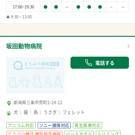
－
－
－
17:00~19:30
▲ 9:30～13:00
坂田動物病院
電話する
新潟県三条市荒町2-24-12
犬
猫
鳥
うさぎ
フェレット
アニコム対応
ソニー損保対応
再生医療対応
どうぶつ健活 健診指定病院
ペットホテル
トリミング