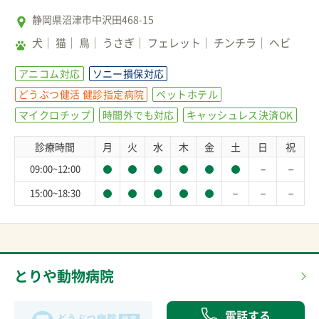
静岡県沼津市中沢田468-15
犬
猫
鳥
うさぎ
フェレット
チンチラ
ヘビ
アニコム対応
ソニー損保対応
どうぶつ健活 健診指定病院
ペットホテル
マイクロチップ
時間外でも対応
キャッシュレス決済OK
診療時間
月
火
水
木
金
土
日
祝
－
－
09:00~12:00
－
－
－
15:00~18:30
とりや動物病院
電話する