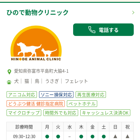
ひので動物クリニック
電話する
愛知県弥富市平島町大脇4-1
犬
猫
鳥
うさぎ
フェレット
アニコム対応
ソニー損保対応
再生医療対応
どうぶつ健活 健診指定病院
ペットホテル
マイクロチップ
時間外でも対応
キャッシュレス決済OK
診療時間
月
火
水
木
金
土
日
祝
－
09:30~12:30