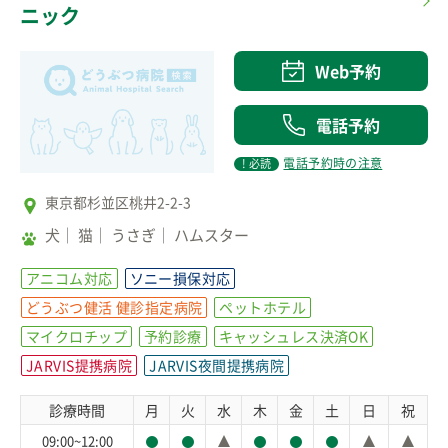
ニック
Web予約
電話予約
電話予約時の注意
! 必読
東京都杉並区桃井2-2-3
犬
猫
うさぎ
ハムスター
アニコム対応
ソニー損保対応
どうぶつ健活 健診指定病院
ペットホテル
マイクロチップ
予約診療
キャッシュレス決済OK
JARVIS提携病院
JARVIS夜間提携病院
診療時間
月
火
水
木
金
土
日
祝
09:00~12:00