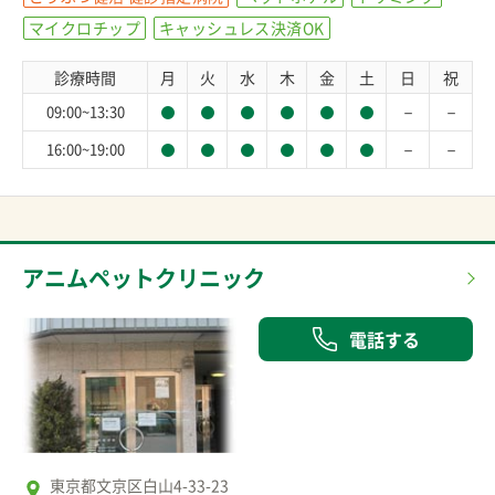
マイクロチップ
キャッシュレス決済OK
診療時間
月
火
水
木
金
土
日
祝
－
－
09:00~13:30
－
－
16:00~19:00
アニムペットクリニック
電話する
東京都文京区白山4-33-23