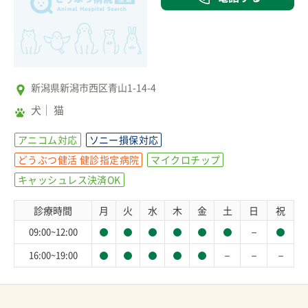
新潟県新潟市西区青山1-14-4
犬
猫
アニコム対応
ソニー損保対応
どうぶつ健活 健診指定病院
マイクロチップ
キャッシュレス決済OK
診療時間
月
火
水
木
金
土
日
祝
－
09:00~12:00
－
－
－
16:00~19:00