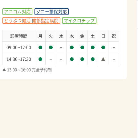
アニコム対応
ソニー損保対応
どうぶつ健活 健診指定病院
マイクロチップ
診療時間
月
火
水
木
金
土
日
祝
－
－
09:00~12:00
－
－
－
14:30~17:30
▲ 13:00～16:00 完全予約制