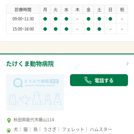
診療時間
月
火
水
木
金
土
日
祝
－
－
09:00~11:30
－
－
－
15:00~18:00
たけくま動物病院
電話する
秋田県能代市藤山114
犬
猫
鳥
うさぎ
フェレット
ハムスター