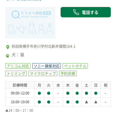
電話する
秋田県横手市赤川字村北新井堰間164-1
犬
猫
アニコム対応
ソニー損保対応
ペットホテル
トリミング
マイクロチップ
予約診療
診療時間
月
火
水
木
金
土
日
祝
－
－
09:00~12:00
－
－
16:00~19:00
▲14：00～17：00