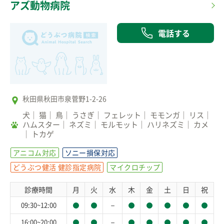
アズ動物病院
電話する
秋田県秋田市泉菅野1-2-26
犬
猫
鳥
うさぎ
フェレット
モモンガ
リス
ハムスター
ネズミ
モルモット
ハリネズミ
カメ
トカゲ
アニコム対応
ソニー損保対応
どうぶつ健活 健診指定病院
マイクロチップ
診療時間
月
火
水
木
金
土
日
祝
－
09:30~12:00
－
16:00~20:00