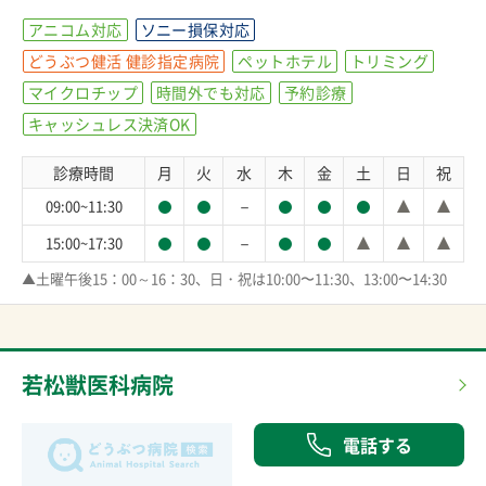
アニコム対応
ソニー損保対応
どうぶつ健活 健診指定病院
ペットホテル
トリミング
マイクロチップ
時間外でも対応
予約診療
キャッシュレス決済OK
診療時間
月
火
水
木
金
土
日
祝
－
09:00~11:30
－
15:00~17:30
▲土曜午後15：00～16：30、日・祝は10:00〜11:30、13:00〜14:30
若松獣医科病院
電話する