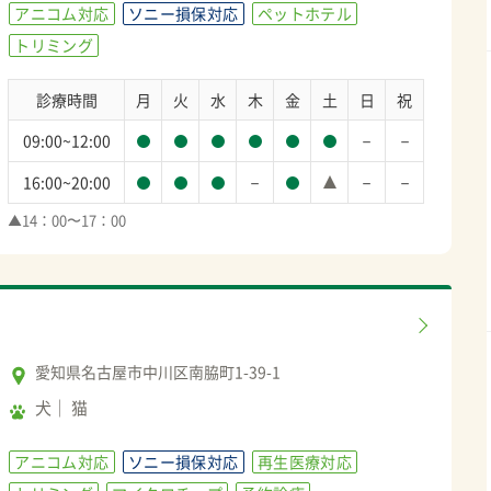
アニコム対応
ソニー損保対応
ペットホテル
トリミング
診療時間
月
火
水
木
金
土
日
祝
－
－
09:00~12:00
－
－
－
16:00~20:00
▲14：00〜17：00
愛知県名古屋市中川区南脇町1-39-1
犬
猫
アニコム対応
ソニー損保対応
再生医療対応