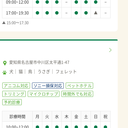
－
－
09:00~12:00
－
－
17:00~19:30
▲ 15:00〜17:30
愛知県名古屋市中川区太平通1-47
犬
猫
鳥
うさぎ
フェレット
アニコム対応
ソニー損保対応
ペットホテル
トリミング
マイクロチップ
時間外でも対応
予約診療
診療時間
月
火
水
木
金
土
日
祝
10:00~12:00