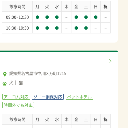
診療時間
月
火
水
木
金
土
日
祝
－
－
09:00~12:30
－
－
－
16:30~19:30
愛知県名古屋市中川区万町1215
犬
猫
アニコム対応
ソニー損保対応
ペットホテル
時間外でも対応
診療時間
月
火
水
木
金
土
日
祝