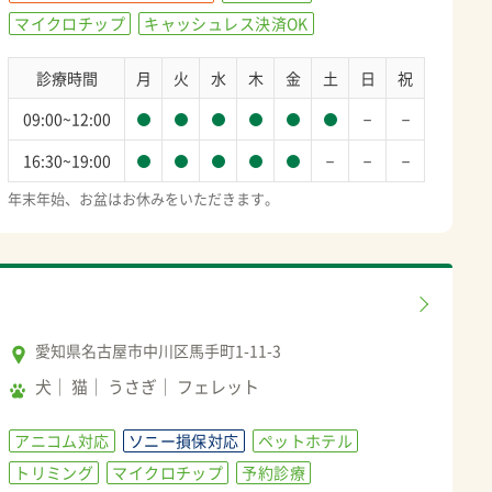
マイクロチップ
キャッシュレス決済OK
診療時間
月
火
水
木
金
土
日
祝
－
－
09:00~12:00
－
－
－
16:30~19:00
年末年始、お盆はお休みをいただきます。
愛知県名古屋市中川区馬手町1-11-3
犬
猫
うさぎ
フェレット
アニコム対応
ソニー損保対応
ペットホテル
トリミング
マイクロチップ
予約診療