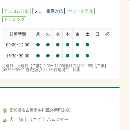
アニコム対応
ソニー損保対応
ペットホテル
トリミング
診療時間
月
火
水
木
金
土
日
祝
－
－
09:00~12:00
－
－
16:30~20:00
月曜日～土曜日【午前】9:00〜12:00(最終受付11：55)【午後】
16:30〜20:00(最終受付19：55)日曜祝日　休診
愛知県名古屋市中川区外新町2-66
犬
猫
うさぎ
ハムスター