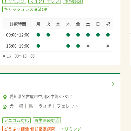
トリミング
マイクロチップ
予約診療
キャッシュレス決済OK
診療時間
月
火
水
木
金
土
日
祝
－
09:00~12:00
－
－
－
16:00~19:00
▲ 16：00〜18：00
愛知県名古屋市中川区中郷3-381-1
犬
猫
鳥
うさぎ
フェレット
アニコム対応
再生医療対応
どうぶつ健活 健診指定病院
トリミング