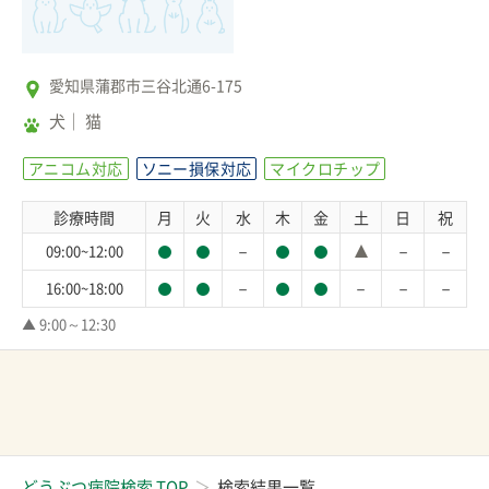
愛知県蒲郡市三谷北通6-175
犬
猫
アニコム対応
ソニー損保対応
マイクロチップ
診療時間
月
火
水
木
金
土
日
祝
－
－
－
09:00~12:00
－
－
－
－
16:00~18:00
▲ 9:00～12:30
どうぶつ病院検索 TOP
検索結果一覧