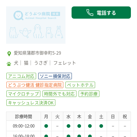
電話する
愛知県蒲郡市御幸町5-29
犬
猫
うさぎ
フェレット
アニコム対応
ソニー損保対応
どうぶつ健活 健診指定病院
ペットホテル
マイクロチップ
時間外でも対応
予約診療
キャッシュレス決済OK
診療時間
月
火
水
木
金
土
日
祝
－
－
－
09:00~12:00
－
－
－
－
16:00~18:00