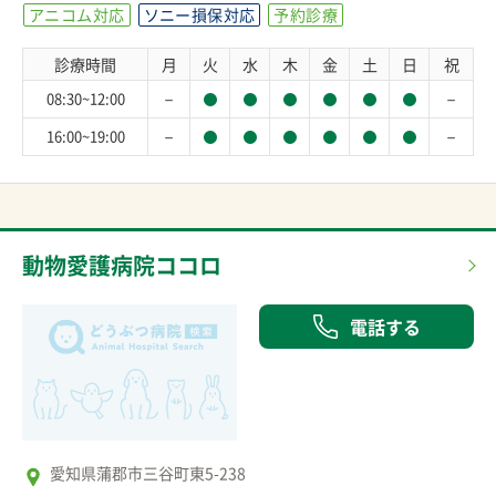
アニコム対応
ソニー損保対応
予約診療
診療時間
月
火
水
木
金
土
日
祝
－
－
08:30~12:00
－
－
16:00~19:00
動物愛護病院ココロ
電話する
愛知県蒲郡市三谷町東5-238