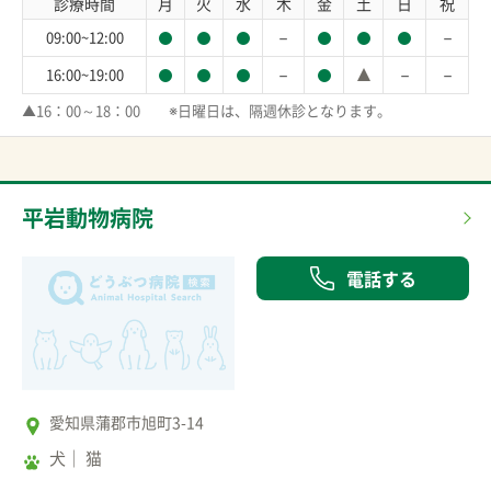
診療時間
月
火
水
木
金
土
日
祝
－
－
09:00~12:00
－
－
－
16:00~19:00
▲16：00～18：00　　※日曜日は、隔週休診となります。
平岩動物病院
電話する
愛知県蒲郡市旭町3-14
犬
猫