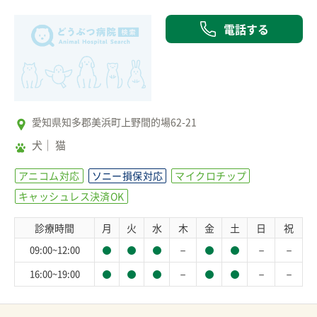
電話する
愛知県知多郡美浜町上野間的場62-21
犬
猫
アニコム対応
ソニー損保対応
マイクロチップ
キャッシュレス決済OK
診療時間
月
火
水
木
金
土
日
祝
－
－
－
09:00~12:00
－
－
－
16:00~19:00